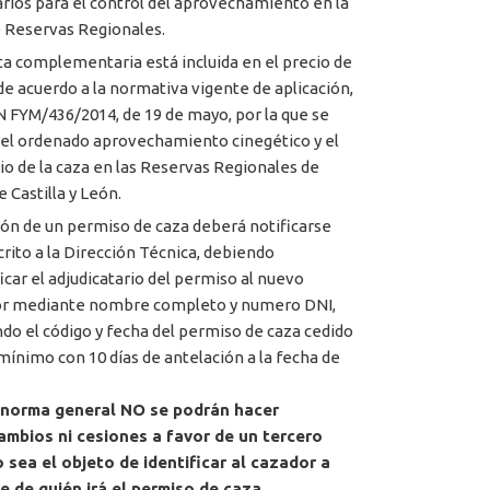
rios para el control del aprovechamiento en la
 Reservas Regionales.
ta complementaria está incluida en el precio de
 de acuerdo a la normativa vigente de aplicación,
FYM/436/2014, de 19 de mayo, por la que se
 el ordenado aprovechamiento cinegético y el
cio de la caza en las Reservas Regionales de
 Castilla y León.
ión de un permiso de caza deberá notificarse
crito a la Dirección Técnica, debiendo
ficar el adjudicatario del permiso al nuevo
or mediante nombre completo y numero DNI,
ndo el código y fecha del permiso de caza cedido
ínimo con 10 días de antelación a la fecha de
norma general NO se podrán hacer
ambios ni cesiones a favor de un tercero
 sea el objeto de identificar al cazador a
 de quién irá el permiso de caza.