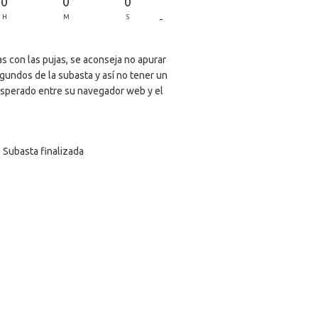
0
0
0
-
H
M
S
s con las pujas, se aconseja no apurar
egundos de la subasta y así no tener un
sperado entre su navegador web y el
Subasta finalizada