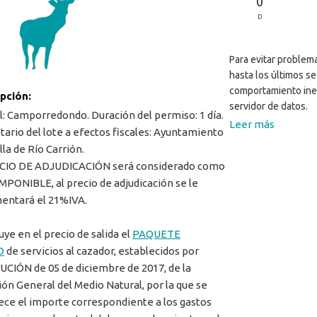
0
D
Para evitar problema
hasta los últimos s
comportamiento ine
ipción:
servidor de datos.
l: Camporredondo. Duración del permiso: 1 día.
Leer más
tario del lote a efectos fiscales: Ayuntamiento
lla de Río Carrión.
ECIO DE ADJUDICACIÓN será considerado como
MPONIBLE, al precio de adjudicación se le
entará el 21%IVA.
uye en el precio de salida el
PAQUETE
O
de servicios al cazador, establecidos por
CIÓN de 05 de diciembre de 2017, de la
ión General del Medio Natural, por la que se
ece el importe correspondiente a los gastos