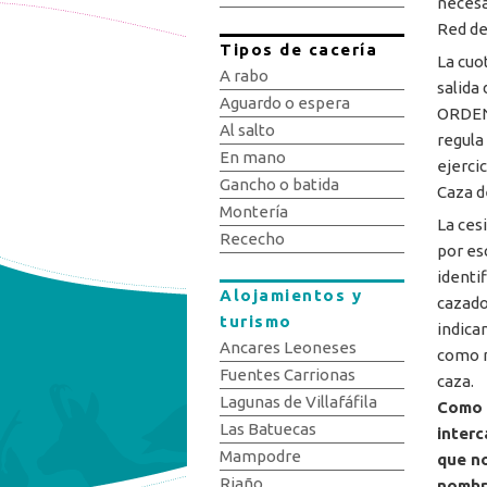
necesa
Red de
Tipos de cacería
La cuo
A rabo
salida
Aguardo o espera
ORDEN 
Al salto
regula
En mano
ejerci
Gancho o batida
Caza de
Montería
La ces
Rececho
por es
identi
Alojamientos y
cazad
turismo
indica
Ancares Leoneses
como m
Fuentes Carrionas
caza.
Lagunas de Villafáfila
Como 
Las Batuecas
interc
Mampodre
que no
Riaño
nombre