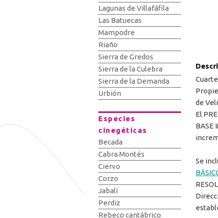
Lagunas de Villafáfila
Las Batuecas
Mampodre
Riaño
Sierra de Gredos
Descr
Sierra de la Culebra
Cuarte
Sierra de la Demanda
Propie
Urbión
de Veli
El PR
Especies
BASE I
cinegéticas
increm
Becada
Cabra Montés
Se incl
Ciervo
BÁSIC
Corzo
RESOLU
Jabalí
Direcc
Perdiz
establ
Rebeco cantábrico