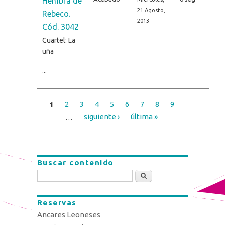
Hembra de
21 Agosto,
Rebeco.
2013
Cód. 3042
Cuartel: La
uña
...
1
2
3
4
5
6
7
8
9
Páginas
…
siguiente ›
última »
Buscar contenido
Buscar
Reservas
Ancares Leoneses