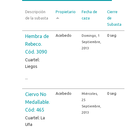
Descripción
Propietario
Fecha de
Cierre
de la subasta
caza
de
Subasta
Acebedo
0 seg
Hembra de
Domingo, 1
Septiembre,
Rebeco.
2013
Cód. 3090
Cuartel:
Liegos
...
Acebedo
0 seg
Ciervo No
Miércoles,
25
Medallable.
Septiembre,
Cód: 465
2013
Cuartel: La
Uña