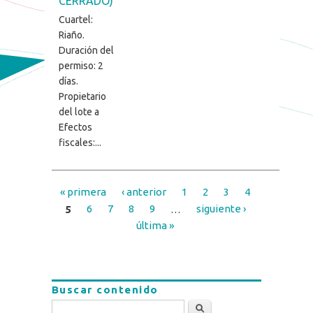
CERRADO)
Cuartel:
Riaño.
Duración del
permiso: 2
días.
Propietario
del lote a
Efectos
fiscales:...
« primera
‹ anterior
1
2
3
4
Páginas
5
6
7
8
9
…
siguiente ›
última »
Buscar contenido
Buscar