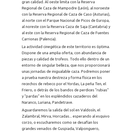
gran calidad. Al oeste limita con la Reserva
Regional de Caza de Mampodre (León), al noroeste
con la Reserva Regional de Caza de Caso (Asturias),
al norte con el Parque Nacional de Picos de Europa,
al noreste con la Reserva Caza de Saja (Cantabria) y
al este con la Reserva Regional de Caza de Fuentes
Carrionas (Palencia).
La actividad cinegética de este territorio es óptima.
Dispone de una amplia oferta, con abundancia de
piezas y calidad de trofeos. Todo ello dentro de un
entorno de singular belleza, que nos proporcionará
unas jornadas de inigualable caza. Podremos poner
a prueba nuestra destreza y forma física en los
recechos de rebeco por el Yordas, La peña Ten, el
Friero, o detrás de los bandos de perdices "rubias"
y "pardas" en los espléndidos cazaderos del
Naranco, Luriana, Pandetrave.
Aguardaremos la salida del sol en Valdosín, el
Zalambral, Mirva, Horcadas... esperando al esquivo
corzo, o escucharemos como se desafían los
grandes venados de Guspiada, Valponguero,