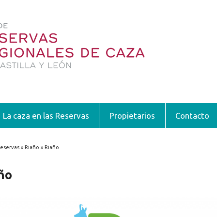
La caza en las Reservas
Propietarios
Contacto
eservas » Riaño » Riaño
encuentra usted aquí
ño