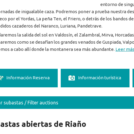
entorno de singu
ornadas de inigualable caza. Podremos poner a prueba nuestra dest
eco por el Yordas, La peña Ten, el Friero, o detrás de los bandos de
didos cazaderos del Naranco, Luriana, Pandetrave.
aremos la salida del sol en Valdosín, el Zalambral, Mirva, Horcadas
aremos como se desafían los grandes venados de Guspiada, Valpon
emos a cabo allí donde la montanera sea más abundante.
Leer más
Información Reserva
Información turística
ar subastas / Filter auctions
astas abiertas de Riaño