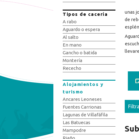
unas j
Tipos de cacería
de reb
A rabo
esplén
Aguardo o espera
Aguard
Al salto
escuch
En mano
llevar
Gancho o batida
Montería
Rececho
Alojamientos y
turismo
Ancares Leoneses
Filtr
Fuentes Carrionas
Lagunas de Villafáfila
Las Batuecas
Sub
Mampodre
Riaño