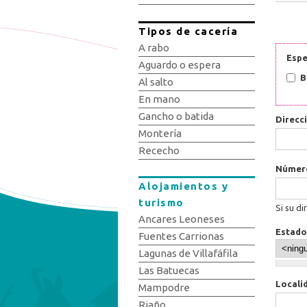
Tipos de cacería
A rabo
Espe
Aguardo o espera
B
Al salto
En mano
Gancho o batida
Direcc
Montería
Rececho
Núme
Alojamientos y
turismo
Si su di
Ancares Leoneses
Estado
Fuentes Carrionas
Lagunas de Villafáfila
Las Batuecas
Locali
Mampodre
Riaño