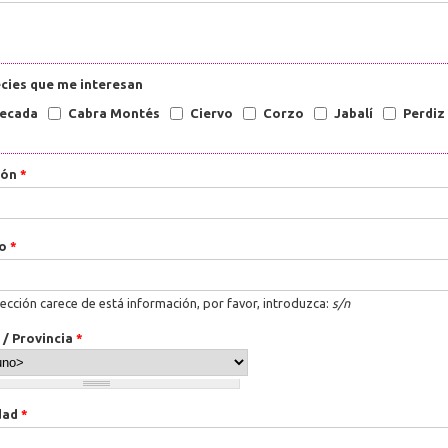
cies que me interesan
ecada
Cabra Montés
Ciervo
Corzo
Jabalí
Perdiz
ión
*
ro
*
rección carece de está información, por favor, introduzca:
s/n
 / Provincia
*
dad
*