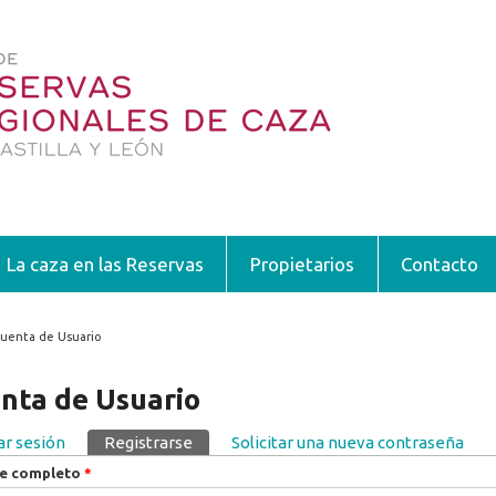
La caza en las Reservas
Propietarios
Contacto
uenta de Usuario
encuentra usted aquí
nta de Usuario
iar sesión
Registrarse
(solapa activa)
Solicitar una nueva contraseña
pas principales
e completo
*