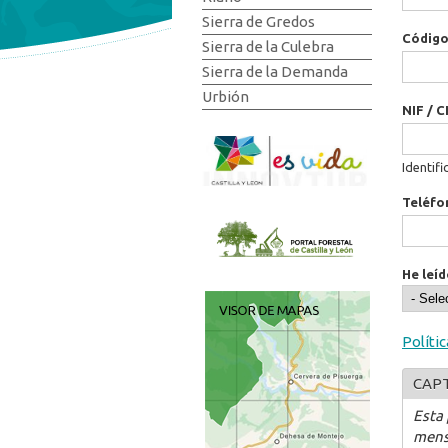
Sierra de Gredos
Código
Sierra de la Culebra
Sierra de la Demanda
Urbión
NIF / C
Identifi
Teléfo
He leíd
Políti
CAP
Esta
mens