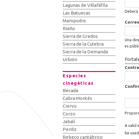
Lagunas de Villafáfila
Deberá 
Las Batuecas
Mampodre
Correo
Riaño
Sierra de Gredos
Una dire
Sierra de la Culebra
es públ
Sierra de la Demanda
Fortal
Urbión
Contr
Especies
cinegéticas
Confir
Becada
Cabra Montés
Ciervo
Proporc
Corzo
Jabalí
A valid 
Perdiz
be used
Rebeco cantábrico