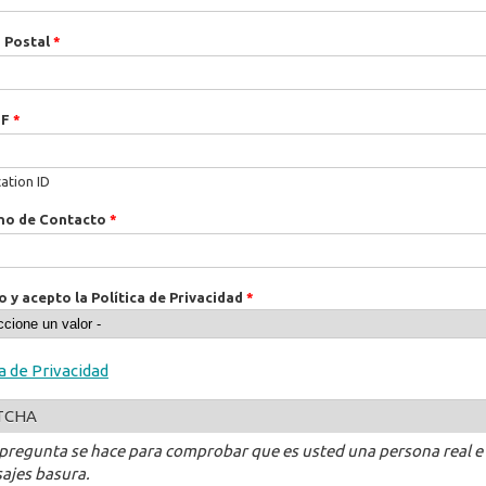
 Postal
*
IF
*
cation ID
no de Contacto
*
o y acepto la Política de Privacidad
*
ca de Privacidad
TCHA
 pregunta se hace para comprobar que es usted una persona real e
ajes basura.