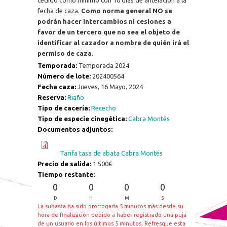
cedido como mínimo con 10 días de antelación a la
fecha de caza.
Como norma general NO se
podrán hacer intercambios ni cesiones a
favor de un tercero que no sea el objeto de
identificar al cazador a nombre de quién irá el
permiso de caza.
Temporada:
Temporada 2024
Número de lote:
202400564
Fecha caza:
Jueves, 16 Mayo, 2024
Reserva:
Riaño
Tipo de cacería:
Rececho
Tipo de especie cinegética:
Cabra Montés
Documentos adjuntos:
Tarifa tasa de abata Cabra Montés
Precio de salida:
1 500€
Tiempo restante:
0
0
0
0
D
H
M
S
La subasta ha sido prorrogada 5 minutos más desde su
hora de finalización debido a haber registrado una puja
de un usuario en los últimos 5 minutos. Refresque esta