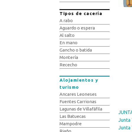
Tipos de cacería
A rabo
Aguardo o espera
Al salto
En mano
Gancho o batida
Montería
Rececho
Alojamientos y
turismo
Ancares Leoneses
Fuentes Carrionas
Lagunas de Villafáfila
JUNTA
Las Batuecas
Junta 
Mampodre
Junta 
Riaño