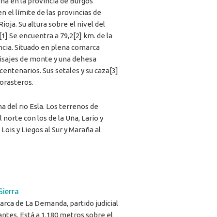
na en la provincia de Burgos
en el límite de las provincias de
Rioja. Su altura sobre el nivel del
1] Se encuentra a 79,2[2] km. de la
incia. Situado en plena comarca
isajes de monte y una dehesa
centenarios. Sus setales y su caza[3]
orasteros.
ha del rio Esla. Los terrenos de
 norte con los de la Uña, Lario y
Lois y Liegos al Sur y Maraña al
Sierra
arca de La Demanda, partido judicial
fantes. Está a 1.180 metros sobre el