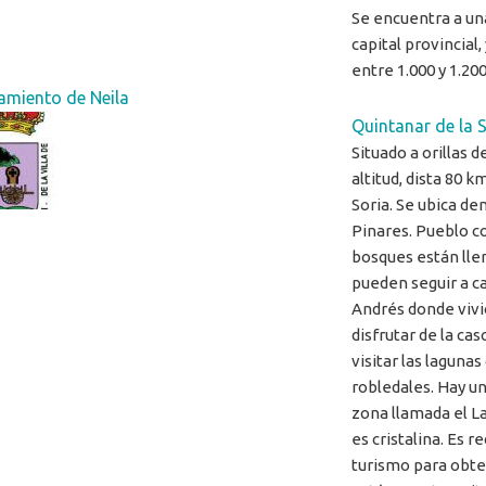
Se encuentra a una
capital provincial
entre 1.000 y 1.20
amiento de Neila
Quintanar de la S
Situado a orillas 
altitud, dista 80 k
Soria. Se ubica d
Pinares. Pueblo co
bosques están lle
pueden seguir a ca
Andrés donde vivi
disfrutar de la c
visitar las lagunas
robledales. Hay u
zona llamada el La
es cristalina. Es 
turismo para obte