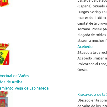
Valle de Valdelagu
(España). Situado 
Burgos, Soria y La 
mar es de 1166 m.[
capital de la prov
serrana. Posee pa
plagada de robles 
atraen a muchos f
Acebedo
Situado a la derec
Acebedo limitan al
Polvoredo al Este, 
Oeste.
Vecinal de Vañes
ños de Arriba
amiento Vega de Espinareda
Riocavado de la 
Ubicado en la com
de Salas de los In