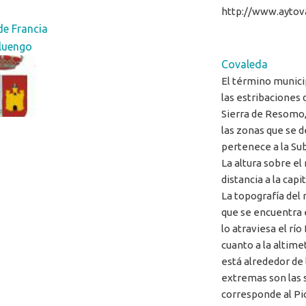
http://www.aytov
de Francia
luengo
Covaleda
El término munici
las estribaciones d
Sierra de Resomo, 
las zonas que se d
pertenece a la Su
La altura sobre el
distancia a la capi
La topografía del 
que se encuentra e
lo atraviesa el rí
cuanto a la altime
está alrededor de 
extremas son las s
corresponde al Pi