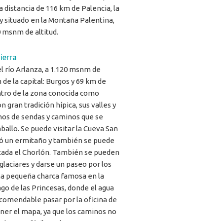
 distancia de 116 km de Palencia, la
, y situado en la Montaña Palentina,
0 msnm de altitud.
ierra
del río Arlanza, a 1.120 msnm de
m de la capital: Burgos y 69 km de
entro de la zona conocida como
n gran tradición hípica, sus valles y
nos de sendas y caminos que se
ballo. Se puede visitar la Cueva San
ó un ermitaño y también se puede
ascada el Chorlón. También se pueden
 glaciares y darse un paseo por los
na pequeña charca famosa en la
go de las Princesas, donde el agua
recomendable pasar por la oficina de
ner el mapa, ya que los caminos no