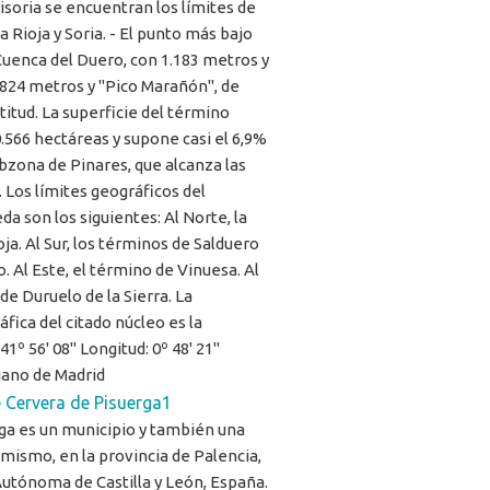
visoria se encuentran los límites de
a Rioja y Soria. - El punto más bajo
Cuenca del Duero, con 1.183 metros y
.824 metros y "Pico Marañón", de
titud. La superficie del término
.566 hectáreas y supone casi el 6,9%
Subzona de Pinares, que alcanza las
 Los límites geográficos del
a son los siguientes: Al Norte, la
oja. Al Sur, los términos de Salduero
. Al Este, el término de Vinuesa. Al
de Duruelo de la Sierra. La
áfica del citado núcleo es la
41º 56' 08'' Longitud: 0º 48' 21''
iano de Madrid
 Cervera de Pisuerga1
ga es un municipio y también una
l mismo, en la provincia de Palencia,
utónoma de Castilla y León, España.