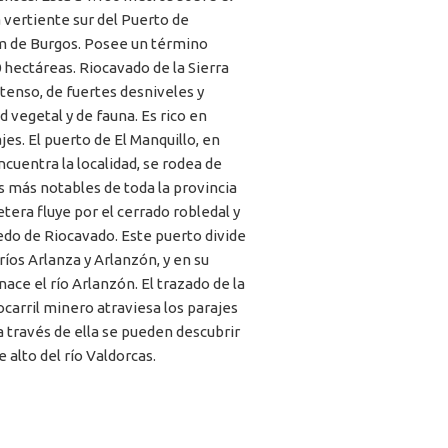
a vertiente sur del Puerto de
km de Burgos. Posee un término
 hectáreas. Riocavado de la Sierra
xtenso, de fuertes desniveles y
 vegetal y de fauna. Es rico en
jes. El puerto de El Manquillo, en
cuentra la localidad, se rodea de
s más notables de toda la provincia
etera fluye por el cerrado robledal y
edo de Riocavado. Este puerto divide
 ríos Arlanza y Arlanzón, y en su
ce el río Arlanzón. El trazado de la
ocarril minero atraviesa los parajes
 a través de ella se pueden descubrir
 alto del río Valdorcas.