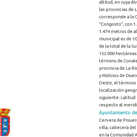
altitud, en cuya di
las provincias de L
corresponde a la 
"Congosto", con 1
1.474 metros de al
municipal es de 10
de la total de la 
152.000 hectáreas.
término de Covaled
provincia de La Ri
y Molinos de Duero
Oeste, el término 
localización geogr
siguiente: Latitud: 
respecto al merid
Ayuntamiento de
Cervera de Pisuer
villa, cabecera de
en la Comunidad A