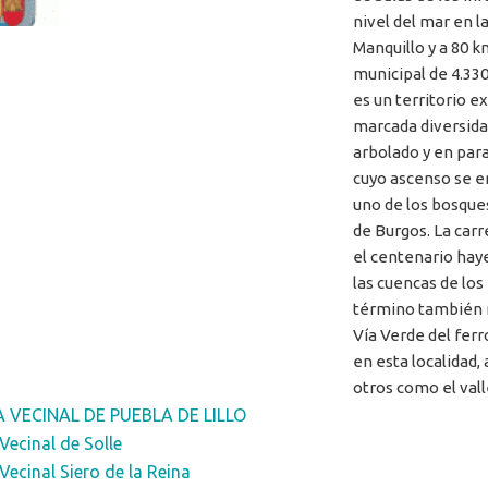
nivel del mar en l
Manquillo y a 80 
municipal de 4.330
es un territorio e
marcada diversidad
arbolado y en para
cuyo ascenso se en
uno de los bosque
de Burgos. La carr
el centenario hay
las cuencas de los
término también na
Vía Verde del ferr
en esta localidad,
otros como el valle
 VECINAL DE PUEBLA DE LILLO
Vecinal de Solle
Vecinal Siero de la Reina