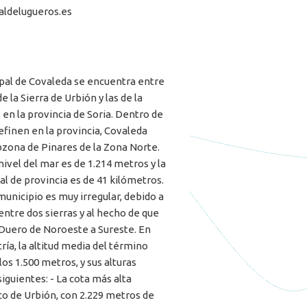
aldelugueros.es
pal de Covaleda se encuentra entre
e la Sierra de Urbión y las de la
en la provincia de Soria. Dentro de
efinen en la provincia, Covaleda
bzona de Pinares de la Zona Norte.
 nivel del mar es de 1.214 metros y la
tal de provincia es de 41 kilómetros.
municipio es muy irregular, debido a
ntre dos sierras y al hecho de que
o Duero de Noroeste a Sureste. En
tría, la altitud media del término
los 1.500 metros, y sus alturas
iguientes: - La cota más alta
co de Urbión, con 2.229 metros de