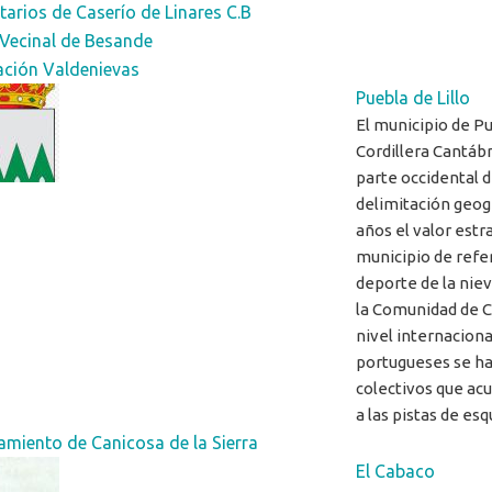
tarios de Caserío de Linares C.B
 Vecinal de Besande
ación Valdenievas
Puebla de Lillo
El municipio de Pue
Cordillera Cantáb
parte occidental d
delimitación geog
años el valor estr
municipio de refer
deporte de la niev
la Comunidad de Ca
nivel internaciona
portugueses se ha
colectivos que ac
a las pistas de esq
miento de Canicosa de la Sierra
El Cabaco