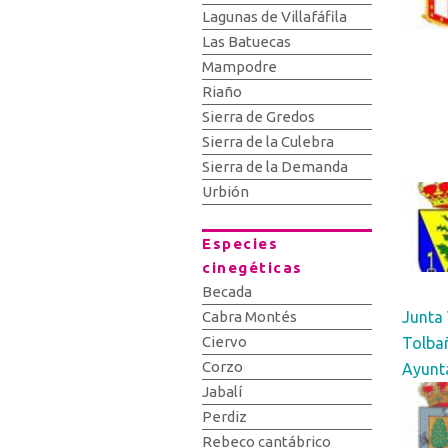
Lagunas de Villafáfila
Las Batuecas
Mampodre
Riaño
Sierra de Gredos
Sierra de la Culebra
Sierra de la Demanda
Urbión
Especies
cinegéticas
Becada
Junta 
Cabra Montés
Ciervo
Tolba
Corzo
Ayunt
Jabalí
Perdiz
Rebeco cantábrico