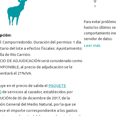
0
D
Para evitar problema
hasta los últimos s
comportamiento ine
ipción:
servidor de datos.
l: Camporredondo. Duración del permiso: 1 día.
Leer más
tario del lote a efectos fiscales: Ayuntamiento
lla de Río Carrión.
ECIO DE ADJUDICACIÓN será considerado como
MPONIBLE, al precio de adjudicación se le
entará el 21%IVA.
uye en el precio de salida el
PAQUETE
O
de servicios al cazador, establecidos por
CIÓN de 05 de diciembre de 2017, de la
ión General del Medio Natural, por la que se
ece el importe correspondiente a los gastos