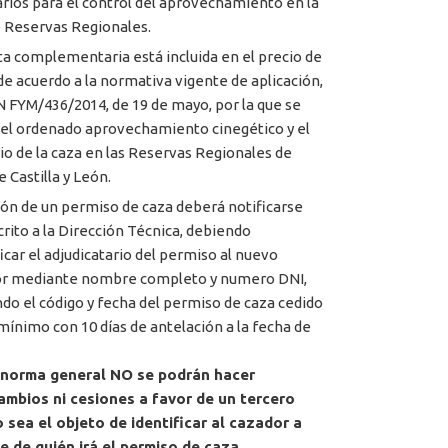
rios para el control del aprovechamiento en la
 Reservas Regionales.
ta complementaria está incluida en el precio de
 de acuerdo a la normativa vigente de aplicación,
FYM/436/2014, de 19 de mayo, por la que se
 el ordenado aprovechamiento cinegético y el
cio de la caza en las Reservas Regionales de
 Castilla y León.
ión de un permiso de caza deberá notificarse
crito a la Dirección Técnica, debiendo
ficar el adjudicatario del permiso al nuevo
or mediante nombre completo y numero DNI,
ndo el código y fecha del permiso de caza cedido
ínimo con 10 días de antelación a la fecha de
norma general NO se podrán hacer
ambios ni cesiones a favor de un tercero
 sea el objeto de identificar al cazador a
 de quién irá el permiso de caza.