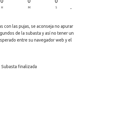
0
0
0
-
H
M
S
s con las pujas, se aconseja no apurar
egundos de la subasta y así no tener un
sperado entre su navegador web y el
Subasta finalizada