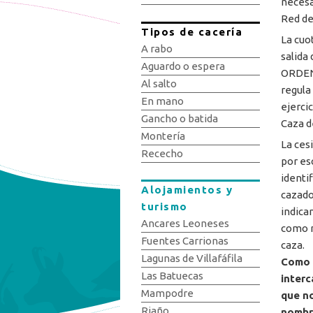
necesa
Red de
Tipos de cacería
La cuo
A rabo
salida
Aguardo o espera
ORDEN 
Al salto
regula
En mano
ejerci
Gancho o batida
Caza de
Montería
La ces
Rececho
por es
identi
Alojamientos y
cazad
turismo
indica
Ancares Leoneses
como m
Fuentes Carrionas
caza.
Lagunas de Villafáfila
Como 
Las Batuecas
interc
Mampodre
que no
Riaño
nombre