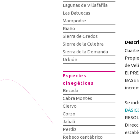
Lagunas de Villafáfila
Las Batuecas
Mampodre
Riaño
Sierra de Gredos
Descr
Sierra de la Culebra
Cuarte
Sierra de la Demanda
Propie
Urbión
de Veli
El PR
Especies
BASE I
cinegéticas
increm
Becada
Cabra Montés
Se incl
Ciervo
BÁSIC
Corzo
RESOLU
Jabalí
Direcc
Perdiz
establ
Rebeco cantábrico