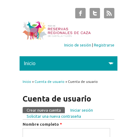
Inicio de sesión
|
Registrarse
Inicio
»
Cuenta de usuario
» Cuenta de usuario
Se encuentra usted aquí
Cuenta de usuario
Crear nueva cuenta
(solapa activa)
Iniciar sesión
Solapas principales
Solicitar una nueva contraseña
Nombre completo
*