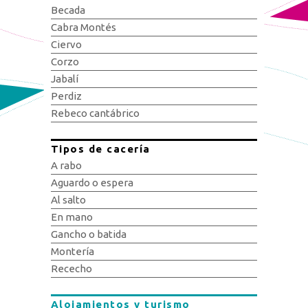
Becada
Cabra Montés
Ciervo
Corzo
Jabalí
Perdiz
Rebeco cantábrico
Tipos de cacería
A rabo
Aguardo o espera
Al salto
En mano
Gancho o batida
Montería
Rececho
Alojamientos y turismo