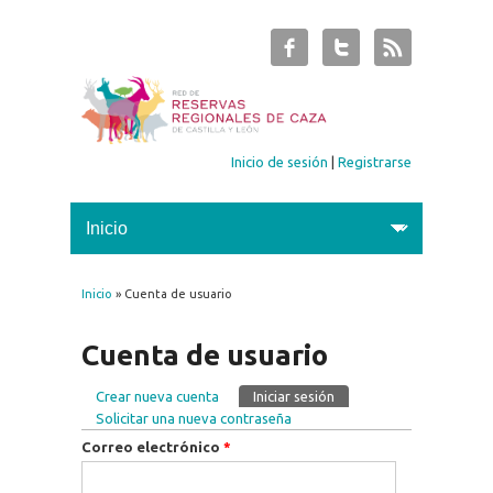
Inicio de sesión
|
Registrarse
Inicio
» Cuenta de usuario
Se encuentra usted aquí
Cuenta de usuario
Crear nueva cuenta
Iniciar sesión
(solapa activa)
Solapas principales
Solicitar una nueva contraseña
Correo electrónico
*