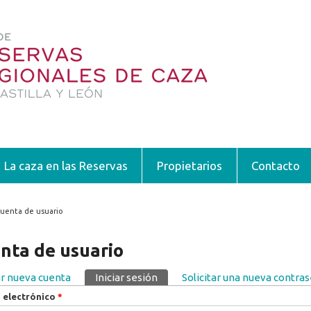
La caza en las Reservas
Propietarios
Contacto
uenta de usuario
encuentra usted aquí
nta de usuario
r nueva cuenta
Iniciar sesión
(solapa activa)
Solicitar una nueva contra
pas principales
 electrónico
*