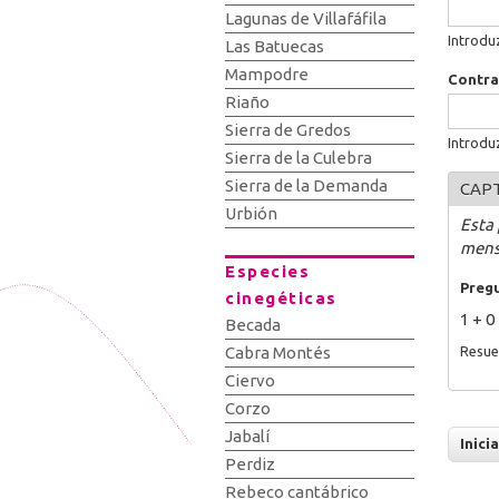
Lagunas de Villafáfila
Introdu
Las Batuecas
Mampodre
Contr
Riaño
Sierra de Gredos
Introdu
Sierra de la Culebra
Sierra de la Demanda
CAP
Urbión
Esta
mens
Especies
Preg
cinegéticas
1 + 0
Becada
Resue
Cabra Montés
Ciervo
Corzo
Jabalí
Perdiz
Rebeco cantábrico