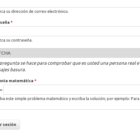
zca su dirección de correo electrónico.
aseña
*
zca su contraseña.
TCHA
 pregunta se hace para comprobar que es usted una persona real e
ajes basura.
unta matemática
*
 =
lva este simple problema matemático y escriba la solución; por ejemplo: Para 