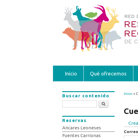
Inicio
Qué ofrecemos
Inicio
» C
Buscar contenido
Se 
Buscar
Cue
Reservas
Crea
Sola
Ancares Leoneses
Correo
Fuentes Carrionas