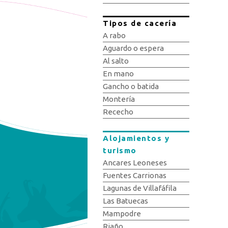
Tipos de cacería
A rabo
Aguardo o espera
Al salto
En mano
Gancho o batida
Montería
Rececho
Alojamientos y
turismo
Ancares Leoneses
Fuentes Carrionas
Lagunas de Villafáfila
Las Batuecas
Mampodre
Riaño