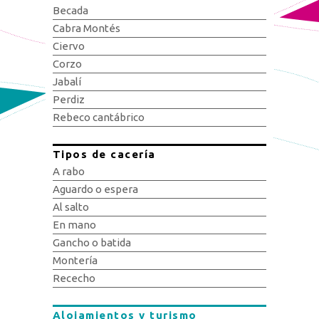
Becada
Cabra Montés
Ciervo
Corzo
Jabalí
Perdiz
Rebeco cantábrico
Tipos de cacería
A rabo
Aguardo o espera
Al salto
En mano
Gancho o batida
Montería
Rececho
Alojamientos y turismo