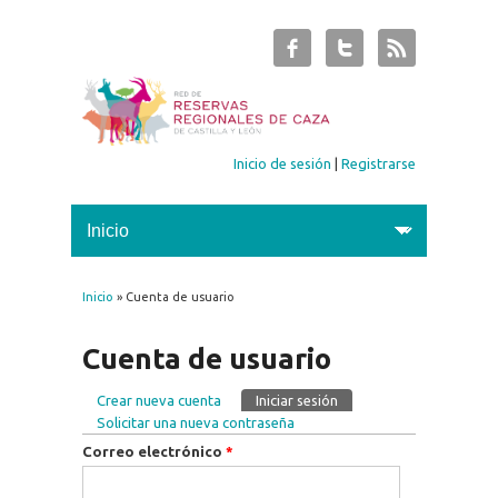
Inicio de sesión
|
Registrarse
Inicio
» Cuenta de usuario
Se encuentra usted aquí
Cuenta de usuario
Crear nueva cuenta
Iniciar sesión
(solapa activa)
Solapas principales
Solicitar una nueva contraseña
Correo electrónico
*