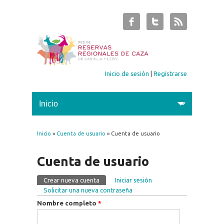
Inicio de sesión
|
Registrarse
Inicio
»
Cuenta de usuario
» Cuenta de usuario
Se encuentra usted aquí
Cuenta de usuario
Crear nueva cuenta
(solapa activa)
Iniciar sesión
Solapas principales
Solicitar una nueva contraseña
Nombre completo
*