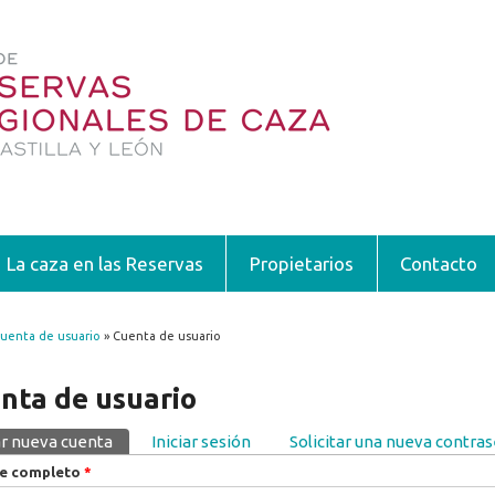
La caza en las Reservas
Propietarios
Contacto
uenta de usuario
» Cuenta de usuario
encuentra usted aquí
nta de usuario
r nueva cuenta
(solapa activa)
Iniciar sesión
Solicitar una nueva contra
pas principales
e completo
*