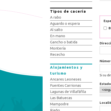
Tipos de cacería
A rabo
Espe
Aguardo o espera
B
Al salto
En mano
Gancho o batida
Direcc
Montería
Rececho
Núme
Alojamientos y
turismo
Si su di
Ancares Leoneses
Estado
Fuentes Carrionas
Lagunas de Villafáfila
Las Batuecas
Locali
Mampodre
Riaño