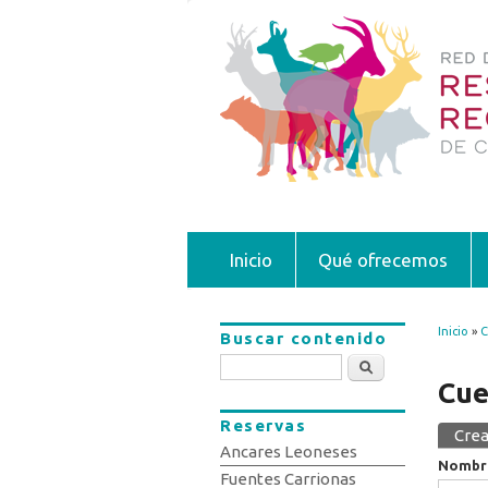
Inicio
Qué ofrecemos
Inicio
»
C
Buscar contenido
Se 
Buscar
Cue
Reservas
Crea
Sola
Ancares Leoneses
Nombr
Fuentes Carrionas