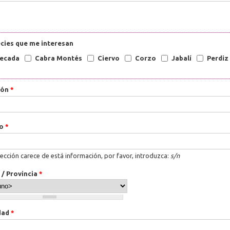
cies que me interesan
ecada
Cabra Montés
Ciervo
Corzo
Jabalí
Perdiz
ión
*
ro
*
rección carece de está información, por favor, introduzca:
s/n
 / Provincia
*
dad
*