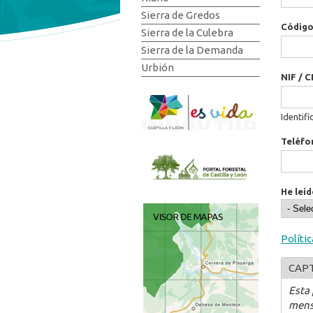
Sierra de Gredos
Código
Sierra de la Culebra
Sierra de la Demanda
Urbión
NIF / C
Identifi
Teléfo
He leíd
Políti
CAP
Esta
mens