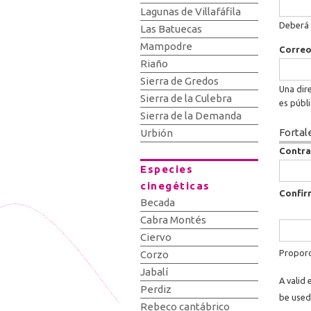
Lagunas de Villafáfila
Deberá 
Las Batuecas
Mampodre
Correo
Riaño
Sierra de Gredos
Una dire
Sierra de la Culebra
es públ
Sierra de la Demanda
Fortal
Urbión
Contr
Especies
cinegéticas
Confir
Becada
Cabra Montés
Ciervo
Proporc
Corzo
Jabalí
A valid 
Perdiz
be used
Rebeco cantábrico