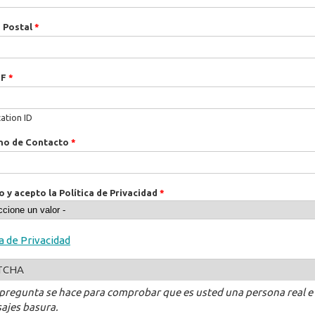
 Postal
*
IF
*
cation ID
no de Contacto
*
o y acepto la Política de Privacidad
*
ca de Privacidad
TCHA
 pregunta se hace para comprobar que es usted una persona real e
ajes basura.