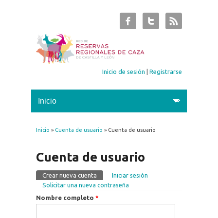
Inicio de sesión
|
Registrarse
Inicio
»
Cuenta de usuario
» Cuenta de usuario
Se encuentra usted aquí
Cuenta de usuario
Crear nueva cuenta
(solapa activa)
Iniciar sesión
Solapas principales
Solicitar una nueva contraseña
Nombre completo
*