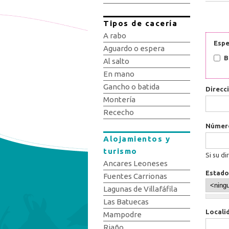
Tipos de cacería
A rabo
Espe
Aguardo o espera
B
Al salto
En mano
Gancho o batida
Direcc
Montería
Rececho
Núme
Alojamientos y
turismo
Si su di
Ancares Leoneses
Estado
Fuentes Carrionas
Lagunas de Villafáfila
Las Batuecas
Locali
Mampodre
Riaño