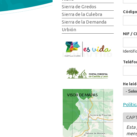
Sierra de Gredos
Código
Sierra de la Culebra
Sierra de la Demanda
Urbión
NIF / C
Identifi
Teléfo
He leíd
Políti
CAP
Esta
mens