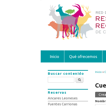
Inicio
Qué ofrecemos
Inicio
»
C
Buscar contenido
Se 
Buscar
Cue
Reservas
Crea
Sola
Ancares Leoneses
Nombr
Fuentes Carrionas