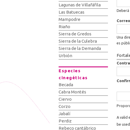
Lagunas de Villafáfila
Deberá 
Las Batuecas
Mampodre
Correo
Riaño
Sierra de Gredos
Una dire
Sierra de la Culebra
es públ
Sierra de la Demanda
Fortal
Urbión
Contr
Especies
cinegéticas
Confir
Becada
Cabra Montés
Ciervo
Proporc
Corzo
Jabalí
A valid 
Perdiz
be used
Rebeco cantábrico