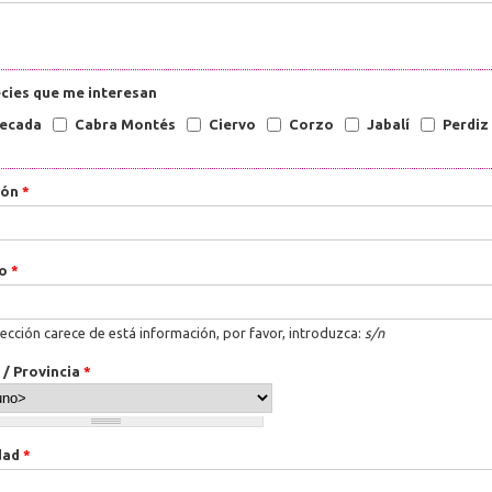
cies que me interesan
ecada
Cabra Montés
Ciervo
Corzo
Jabalí
Perdiz
ión
*
ro
*
rección carece de está información, por favor, introduzca:
s/n
 / Provincia
*
dad
*