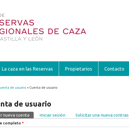
La caza en las Reservas
Propietarios
Contacto
uenta de usuario
» Cuenta de usuario
encuentra usted aquí
nta de usuario
r nueva cuenta
(solapa activa)
Iniciar sesión
Solicitar una nueva contra
pas principales
e completo
*