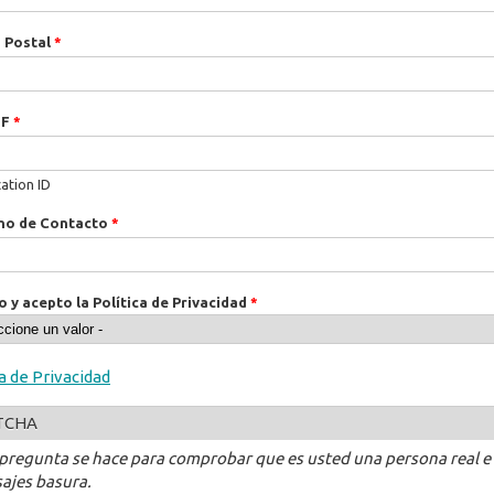
 Postal
*
IF
*
cation ID
no de Contacto
*
o y acepto la Política de Privacidad
*
ca de Privacidad
TCHA
 pregunta se hace para comprobar que es usted una persona real e
ajes basura.