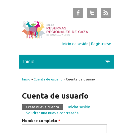
Inicio de sesión
|
Registrarse
Inicio
»
Cuenta de usuario
» Cuenta de usuario
Se encuentra usted aquí
Cuenta de usuario
Crear nueva cuenta
(solapa activa)
Iniciar sesión
Solapas principales
Solicitar una nueva contraseña
Nombre completo
*