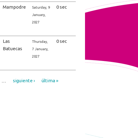
Mampodre
0 sec
Saturday, 9
January,
2027
Las
0 sec
Thursday,
Batuecas
7 January,
2027
…
siguiente ›
última »