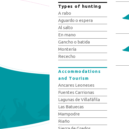
Types of hunting
A rabo
Aguardo o espera
Al salto
En mano
Gancho o batida
Montería
Rececho
Accommodations
Pag
and Tourism
Ancares Leoneses
Fuentes Carrionas
Lagunas de Villafáfila
Las Batuecas
Mampodre
Riaño
Sierra de Gredos