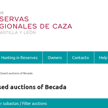
Hunting in Reserves
Owners
Contacto
Help
Closed auctions of Becada
 are here
sed auctions of Becada
ar subastas / Filter auctions