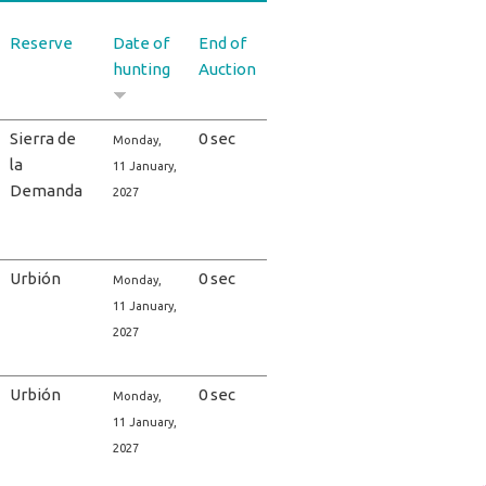
Reserve
Date of
End of
hunting
Auction
Sierra de
0 sec
Monday,
la
11 January,
Demanda
2027
Urbión
0 sec
Monday,
11 January,
2027
Urbión
0 sec
Monday,
11 January,
2027