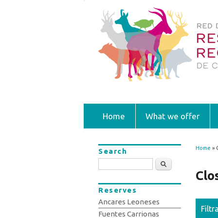
Home
What we offer
Home
» 
Search
You
Search
Clo
Reserves
Ancares Leoneses
Filtr
Fuentes Carrionas