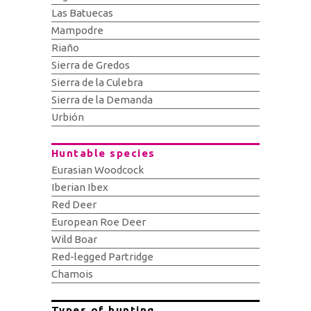
Las Batuecas
Mampodre
Riaño
Sierra de Gredos
Sierra de la Culebra
Sierra de la Demanda
Urbión
Huntable species
Eurasian Woodcock
Iberian Ibex
Red Deer
European Roe Deer
Wild Boar
Red-legged Partridge
Chamois
Types of hunting