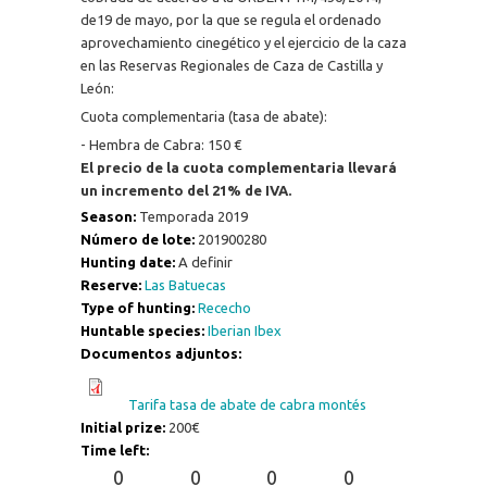
de19 de mayo, por la que se regula el ordenado
aprovechamiento cinegético y el ejercicio de la caza
en las Reservas Regionales de Caza de Castilla y
León:
Cuota complementaria (tasa de abate):
- Hembra de Cabra: 150 €
El precio de la cuota complementaria llevará
un incremento del 21% de IVA.
Season:
Temporada 2019
Número de lote:
201900280
Hunting date:
A definir
Reserve:
Las Batuecas
Type of hunting:
Rececho
Huntable species:
Iberian Ibex
Documentos adjuntos:
Tarifa tasa de abate de cabra montés
Initial prize:
200€
Time left:
0
0
0
0