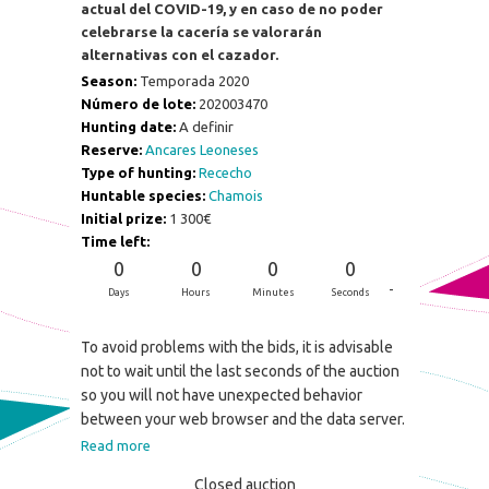
actual del COVID-19, y en caso de no poder
celebrarse la cacería se valorarán
alternativas con el cazador.
Season:
Temporada 2020
Número de lote:
202003470
Hunting date:
A definir
Reserve:
Ancares Leoneses
Type of hunting:
Rececho
Huntable species:
Chamois
Initial prize:
1 300€
Time left:
0
0
0
0
-
Days
Hours
Minutes
Seconds
To avoid problems with the bids, it is advisable
not to wait until the last seconds of the auction
so you will not have unexpected behavior
between your web browser and the data server.
Read more
Closed auction