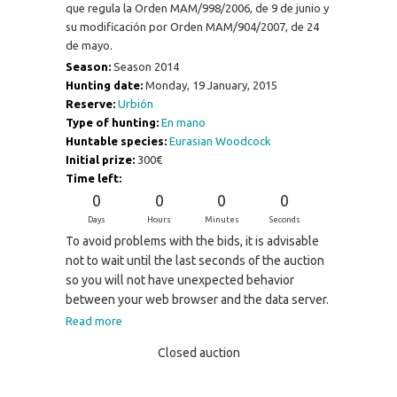
que regula la Orden MAM/998/2006, de 9 de junio y
su modificación por Orden MAM/904/2007, de 24
de mayo.
Season:
Season 2014
Hunting date:
Monday, 19 January, 2015
Reserve:
Urbión
Type of hunting:
En mano
Huntable species:
Eurasian Woodcock
Initial prize:
300€
Time left:
0
0
0
0
Days
Hours
Minutes
Seconds
To avoid problems with the bids, it is advisable
not to wait until the last seconds of the auction
so you will not have unexpected behavior
between your web browser and the data server.
Read more
Closed auction