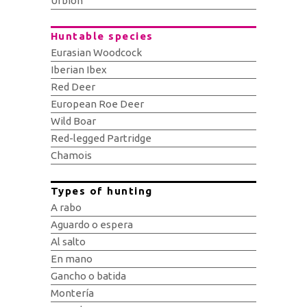
Urbión
Huntable species
Eurasian Woodcock
Iberian Ibex
Red Deer
European Roe Deer
Wild Boar
Red-legged Partridge
Chamois
Types of hunting
A rabo
Aguardo o espera
Al salto
En mano
Gancho o batida
Montería