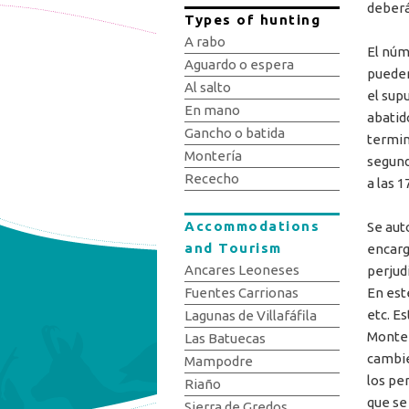
deberá
Types of hunting
A rabo
El núm
Aguardo o espera
pueden
Al salto
el sup
En mano
abatid
Gancho o batida
termin
Montería
segund
Rececho
a las 1
Accommodations
Se aut
and Tourism
encarg
Ancares Leoneses
perjud
En est
Fuentes Carrionas
etc. E
Lagunas de Villafáfila
Monter
Las Batuecas
cambie
Mampodre
los pe
Riaño
que se
Sierra de Gredos