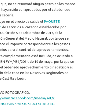
 que, no se renovará ningún perro en las manos
e hayan sido comprobados por el celador que
la cacería.
uye en el precio de salida el
PAQUETE
O
de servicios al cazador, establecidos por
CIÓN de 5 de Diciembre de 2017, de la
ión General del Medio Natural, por la que se
ece el importe correspondiente a los gastos
rios para el control del aprovechamientos.
ta complementaria está incluida, de acuerdo a
EN FYM/436/2014, de 19 de mayo, por la que se
 el ordenado aprovechamiento cinegético y el
cio de la caza en las Reservas Regionales de
 Castilla y León.
VO FOTOGRAFICO:
://www.facebook.com/media/set/?
1461398577416307.1073741830.14...