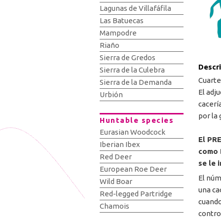
Lagunas de Villafáfila
Las Batuecas
Mampodre
Riaño
Sierra de Gredos
Descr
Sierra de la Culebra
Cuartel
Sierra de la Demanda
El adj
Urbión
cacerí
por la 
Huntable species
Eurasian Woodcock
El PR
Iberian Ibex
como 
Red Deer
se le 
European Roe Deer
El núm
Wild Boar
una ca
Red-legged Partridge
cuando
Chamois
contro