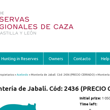
Hunting in Reserves
Owners
Contacto
Help
ropietarios »
Acebedo
» Montería de Jabalí. Cód: 2436 (PRECIO CERRADO) » Montería
 are here
tería de Jabalí. Cód: 2436 (PRECI
Initial prize:
1 05
Time left: