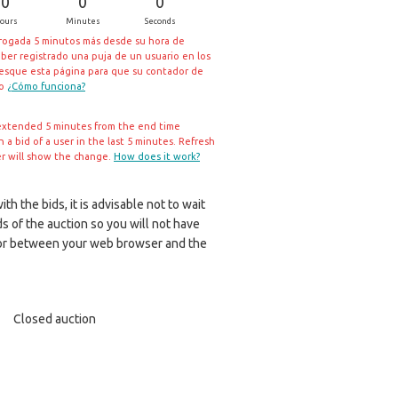
0
0
0
ours
Minutes
Seconds
rrogada 5 minutos más desde su hora de
aber registrado una puja de un usuario en los
resque esta página para que su contador de
io
¿Cómo funciona?
extended 5 minutes from the end time
a bid of a user in the last 5 minutes. Refresh
er will show the change.
How does it work?
th the bids, it is advisable not to wait
ds of the auction so you will not have
r between your web browser and the
Closed auction