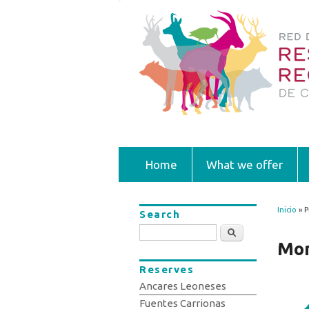
Home
What we offer
Inicio
» P
Search
You
Search
Mon
Reserves
Ancares Leoneses
Fuentes Carrionas