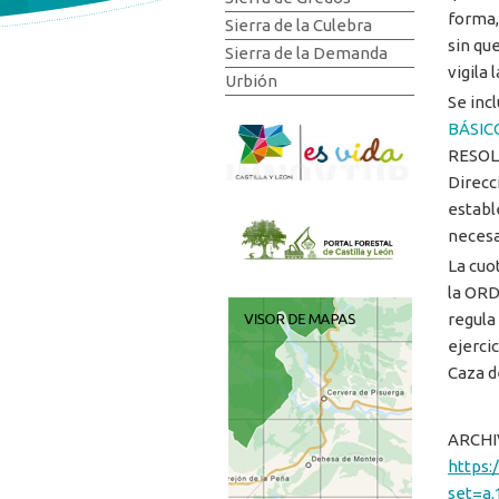
forma,
Sierra de la Culebra
sin qu
Sierra de la Demanda
vigila 
Urbión
Se incl
BÁSIC
RESOLU
Direcc
establ
necesa
La cuo
la ORD
regula
ejerci
Caza de
ARCHI
https
set=a.