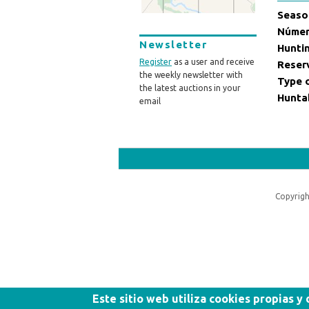
Seaso
Númer
Newsletter
Hunti
Register
as a user and receive
Reser
the weekly newsletter with
Type 
the latest auctions in your
Hunta
email
Copyrigh
Este sitio web utiliza cookies propias y