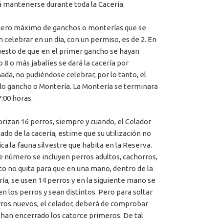
 mantenerse durante toda la Cacería.
ero máximo de ganchos o monterías que se
 celebrar en un día, con un permiso, es de 2. En
uesto de que en el primer gancho se hayan
o 8 o más jabalíes se dará la cacería por
ada, no pudiéndose celebrar, por lo tanto, el
o gancho o Montería. La Montería se terminara
7:00 horas.
orizan 16 perros, siempre y cuando, el Celador
ado de la cacería, estime que su utilización no
ica la fauna silvestre que habita en la Reserva.
e número se incluyen perros adultos, cachorros,
sto no quita para que en una mano, dentro de la
ía, se usen 14 perros y en la siguiente mano se
n los perros y sean distintos. Pero para soltar
rros nuevos, el celador, deberá de comprobar
 han encerrado los catorce primeros. De tal