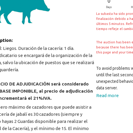
0
Days
H
La subasta ha sido pro
finalización debido a h
últimos 5 minutos. Ref
tiempo refleje el camb
iption:
The auction has been 
because there has been 
: Liegos. Duración de la cacería: 1 día.
this page and your tim
udicatario se encargará de la organización de la
a, salvo la ubicación de puestos que se realizará
To avoid problems wi
guardería.
until the last secon
unexpected behavio
ECIO DE ADJUDICACIÓN será considerado
data server.
BASE IMPONIBLE, al precio de adjudicación
Read more
incrementará el 21%IVA.
ero máximo de cazadores que puede asistir a
cería de jabalí es 30 cazadores (siempre y
 hayas 2 Guardas disponible para realizar el
l de la Cacería), y el mínimo de 15. El mínimo