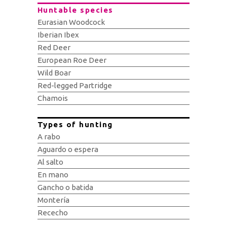
Huntable species
Eurasian Woodcock
Iberian Ibex
Red Deer
European Roe Deer
Wild Boar
Red-legged Partridge
Chamois
Types of hunting
A rabo
Aguardo o espera
Al salto
En mano
Gancho o batida
Montería
Rececho