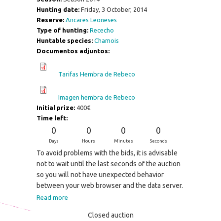
Hunting date:
Friday, 3 October, 2014
Reserve:
Ancares Leoneses
Type of hunting:
Rececho
Huntable species:
Chamois
Documentos adjuntos:
Tarifas Hembra de Rebeco
Imagen hembra de Rebeco
Initial prize:
400€
Time left:
0
0
0
0
Days
Hours
Minutes
Seconds
To avoid problems with the bids, it is advisable
not to wait until the last seconds of the auction
so you will not have unexpected behavior
between your web browser and the data server.
Read more
Closed auction