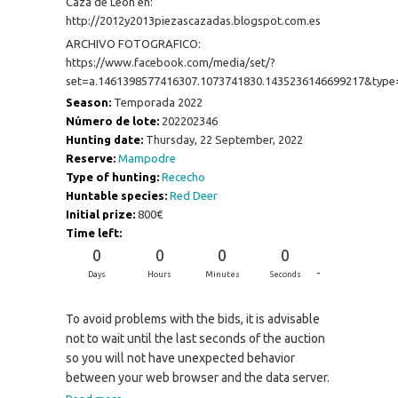
Caza de León en:
http://2012y2013piezascazadas.blogspot.com.es
ARCHIVO FOTOGRAFICO:
https://www.facebook.com/media/set/?
set=a.1461398577416307.1073741830.1435236146699217&type
Season:
Temporada 2022
Número de lote:
202202346
Hunting date:
Thursday, 22 September, 2022
Reserve:
Mampodre
Type of hunting:
Rececho
Huntable species:
Red Deer
Initial prize:
800€
Time left:
0
0
0
0
-
Days
Hours
Minutes
Seconds
To avoid problems with the bids, it is advisable
not to wait until the last seconds of the auction
so you will not have unexpected behavior
between your web browser and the data server.