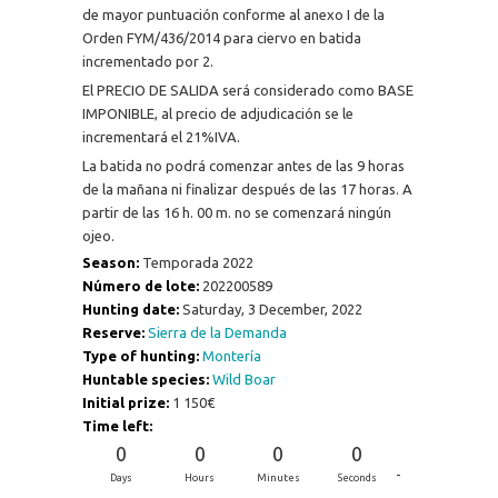
de mayor puntuación conforme al anexo I de la
Orden FYM/436/2014 para ciervo en batida
incrementado por 2.
El PRECIO DE SALIDA será considerado como BASE
IMPONIBLE, al precio de adjudicación se le
incrementará el 21%IVA.
La batida no podrá comenzar antes de las 9 horas
de la mañana ni finalizar después de las 17 horas. A
partir de las 16 h. 00 m. no se comenzará ningún
ojeo.
Season:
Temporada 2022
Número de lote:
202200589
Hunting date:
Saturday, 3 December, 2022
Reserve:
Sierra de la Demanda
Type of hunting:
Montería
Huntable species:
Wild Boar
Initial prize:
1 150€
Time left:
0
0
0
0
-
Days
Hours
Minutes
Seconds