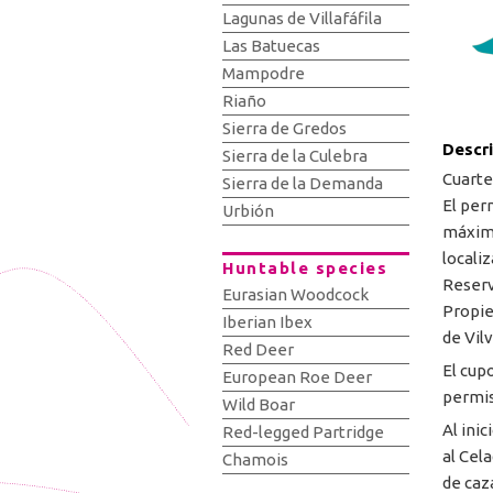
Lagunas de Villafáfila
Las Batuecas
Mampodre
Riaño
Sierra de Gredos
Descr
Sierra de la Culebra
Cuartel
Sierra de la Demanda
El per
Urbión
máximo
locali
Huntable species
Reserv
Eurasian Woodcock
Propie
Iberian Ibex
de Vilv
Red Deer
El cup
European Roe Deer
permis
Wild Boar
Al ini
Red-legged Partridge
al Cel
Chamois
de caza