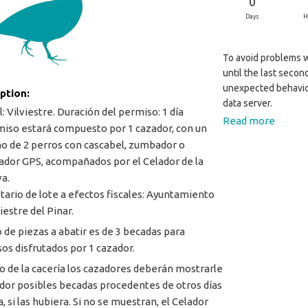
0
Days
H
To avoid problems wi
until the last secon
unexpected behavio
iption:
data server.
: Vilviestre. Duración del permiso: 1 día
Read more
miso estará compuesto por 1 cazador, con un
 de 2 perros con cascabel, zumbador o
zador GPS, acompañados por el Celador de la
a.
tario de lote a efectos fiscales: Ayuntamiento
iestre del Pinar.
o de piezas a abatir es de 3 becadas para
os disfrutados por 1 cazador.
cio de la cacería los cazadores deberán mostrarle
ador posibles becadas procedentes de otros días
, si las hubiera. Si no se muestran, el Celador