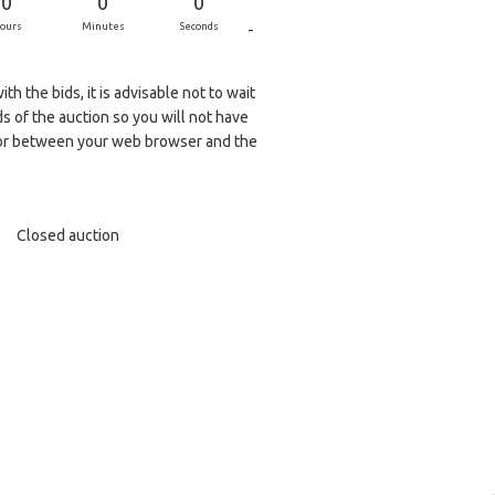
0
0
0
-
ours
Minutes
Seconds
th the bids, it is advisable not to wait
ds of the auction so you will not have
r between your web browser and the
Closed auction