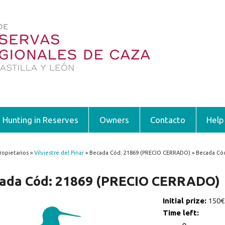
Hunting in Reserves
Owners
Contacto
Help
ropietarios »
Vilviestre del Pinar
» Becada Cód: 21869 (PRECIO CERRADO) » Becada Có
 are here
ada Cód: 21869 (PRECIO CERRADO)
Initial prize:
150€
Time left: