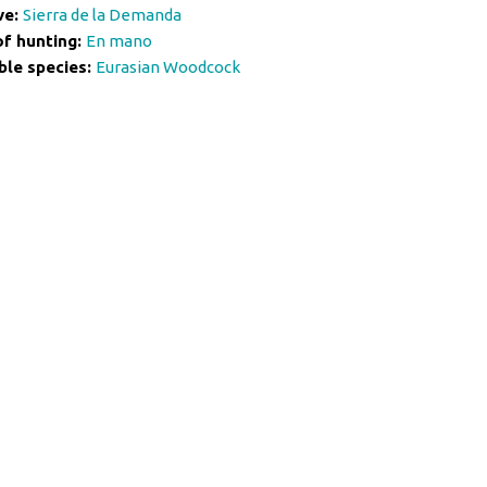
ve:
Sierra de la Demanda
of hunting:
En mano
ble species:
Eurasian Woodcock