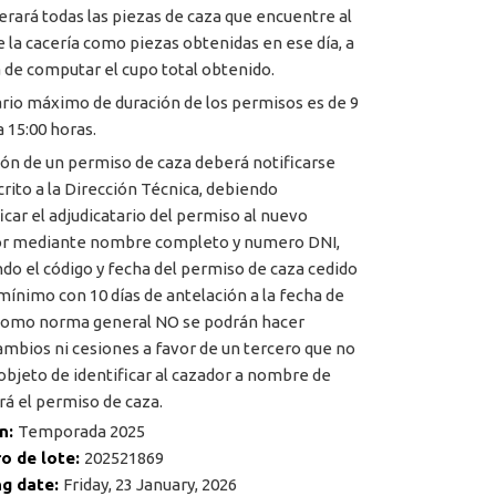
erará todas las piezas de caza que encuentre al
de la cacería como piezas obtenidas en ese día, a
a de computar el cupo total obtenido.
ario máximo de duración de los permisos es de 9
a 15:00 horas.
ión de un permiso de caza deberá notificarse
crito a la Dirección Técnica, debiendo
ficar el adjudicatario del permiso al nuevo
or mediante nombre completo y numero DNI,
ndo el código y fecha del permiso de caza cedido
ínimo con 10 días de antelación a la fecha de
Como norma general NO se podrán hacer
ambios ni cesiones a favor de un tercero que no
 objeto de identificar al cazador a nombre de
irá el permiso de caza.
n:
Temporada 2025
o de lote:
202521869
ng date:
Friday, 23 January, 2026