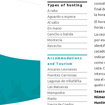
consid
Types of hunting
final 
A rabo
la hor
Aguardo o espera
El hor
Al salto
horas 
En mano
Gancho o batida
La ces
por es
Montería
identi
Rececho
cazad
indica
Accommodations
como m
and Tourism
caza. 
Ancares Leoneses
interc
Fuentes Carrionas
sea el
Lagunas de Villafáfila
quién 
Las Batuecas
Seaso
Mampodre
Númer
Riaño
Hunti
Sierra de Gredos