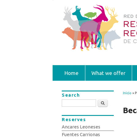
Home
What we offer
Inicio
» P
Search
You
Search
Bec
Reserves
Ancares Leoneses
Fuentes Carrionas