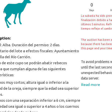
0
Days
H
La subasta ha sido pro
finalización debido a h
últimos 5 minutos. Ref
tiempo refleje el camb
iption:
The auction has been 
because there has been 
: Alba. Duración del permiso: 2 días.
this page and your tim
tario del lote a efectos fiscales: Ayuntamiento
lla del Río Carrión.
To avoid problems wi
 de este cupo se podrán abatir rebecos
until the last secon
 que cumplan alguna de las siguientes
unexpected behavio
rísticas:
data server.
os muy cortos; altura igual o inferior a la
Read more
ud de la oreja, siempre que la edad sea superior
s.
nos con una separación inferior a 6 cm, siempre
 edad sea igual o superior a 4 años o los cuernos