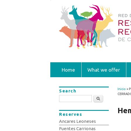
Home
What we offer
Inicio
» P
Search
You
CERRAD
Search
Hem
Reserves
Ancares Leoneses
Fuentes Carrionas