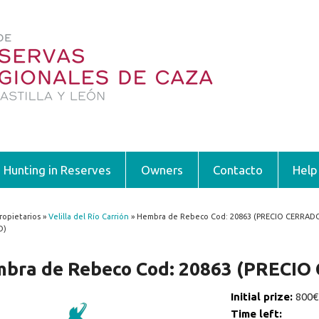
Hunting in Reserves
Owners
Contacto
Help
ropietarios »
Velilla del Río Carrión
» Hembra de Rebeco Cod: 20863 (PRECIO CERRADO
 are here
O)
bra de Rebeco Cod: 20863 (PRECI
Initial prize:
800€
Time left: