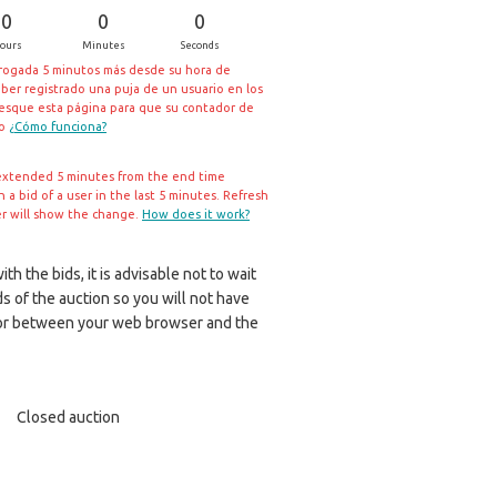
0
0
0
ours
Minutes
Seconds
rrogada 5 minutos más desde su hora de
aber registrado una puja de un usuario en los
resque esta página para que su contador de
io
¿Cómo funciona?
extended 5 minutes from the end time
a bid of a user in the last 5 minutes. Refresh
er will show the change.
How does it work?
th the bids, it is advisable not to wait
ds of the auction so you will not have
r between your web browser and the
Closed auction