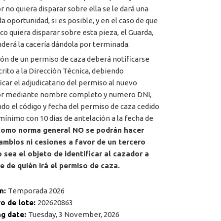
r no quiera disparar sobre ella se le dará una
a oportunidad, si es posible, y en el caso de que
o quiera disparar sobre esta pieza, el Guarda,
derá la cacería dándola por terminada.
ión de un permiso de caza deberá notificarse
crito a la Dirección Técnica, debiendo
ficar el adjudicatario del permiso al nuevo
or mediante nombre completo y numero DNI,
ndo el código y fecha del permiso de caza cedido
ínimo con 10 días de antelación a la fecha de
omo norma general NO se podrán hacer
ambios ni cesiones a favor de un tercero
 sea el objeto de identificar al cazador a
 de quién irá el permiso de caza.
n:
Temporada 2026
o de lote:
202620863
ng date:
Tuesday, 3 November, 2026