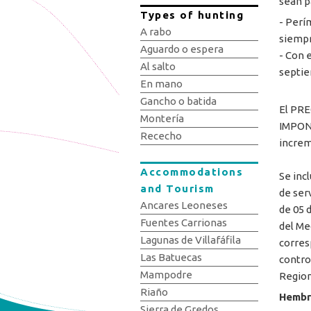
sean p
Types of hunting
- Perí
A rabo
siempr
Aguardo o espera
- Con 
Al salto
septi
En mano
Gancho o batida
El PRE
Montería
IMPONI
Rececho
increm
Accommodations
Se incl
and Tourism
de ser
Ancares Leoneses
de 05 
Fuentes Carrionas
del Me
Lagunas de Villafáfila
corres
Las Batuecas
contro
Mampodre
Region
Riaño
Hembr
Sierra de Gredos