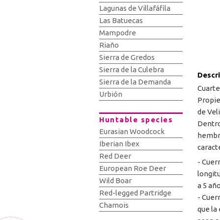
Lagunas de Villafáfila
Las Batuecas
Mampodre
Riaño
Sierra de Gredos
Sierra de la Culebra
Descr
Sierra de la Demanda
Cuartel
Urbión
Propie
de Veli
Huntable species
Dentro
Eurasian Woodcock
hembra
Iberian Ibex
caracte
Red Deer
- Cuern
European Roe Deer
longit
Wild Boar
a 5 año
Red-legged Partridge
- Cuer
Chamois
que la