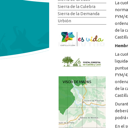
La cuo
Sierra de la Culebra
normat
Sierra de la Demanda
FYM/43
Urbión
ordena
de la 
Castill
Hembr
La cuo
liquid
puntua
FYM/43
ordena
de la 
Castill
Durante
deberá
podrá 
En el 