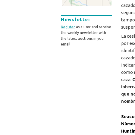
cazado
segund
Newsletter
tampoc
suspen
Register
as a user and receive
the weekly newsletter with
La ces
the latest auctions in your
por es
email
identi
cazad
indica
como m
caza.
C
interc
que no
nombre
Seaso
Númer
Hunti