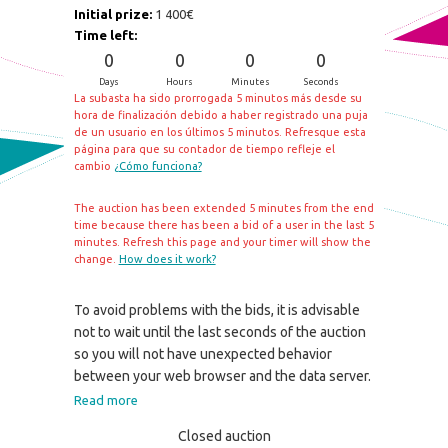
Initial prize:
1 400€
Time left:
0
0
0
0
Days
Hours
Minutes
Seconds
La subasta ha sido prorrogada 5 minutos más desde su
hora de finalización debido a haber registrado una puja
de un usuario en los últimos 5 minutos. Refresque esta
página para que su contador de tiempo refleje el
cambio
¿Cómo funciona?
The auction has been extended 5 minutes from the end
time because there has been a bid of a user in the last 5
minutes. Refresh this page and your timer will show the
change.
How does it work?
To avoid problems with the bids, it is advisable
not to wait until the last seconds of the auction
so you will not have unexpected behavior
between your web browser and the data server.
Read more
Closed auction