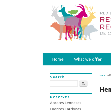
Home
What we offer
Inicio
» P
Search
You
Search
Hem
Reserves
Ancares Leoneses
Fuentes Carrionas