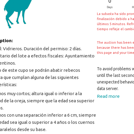
0
Days
H
La subasta ha sido pro
finalización debido a h
últimos 5 minutos. Ref
tiempo refleje el camb
iption:
The auction has been 
because there has been 
: Vidrieros. Duración del permiso: 2 días.
this page and your tim
tario del lote a efectos fiscales: Ayuntamiento
entinos.
To avoid problems wi
 de este cupo se podrán abatir rebecos
until the last secon
 que cumplan alguna de las siguientes
unexpected behavio
rísticas:
data server.
os muy cortos; altura igual o inferior a la
Read more
ud de la oreja, siempre que la edad sea superior
s.
nos con una separación inferior a 6 cm, siempre
 edad sea igual o superior a 4 años o los cuernos
aralelos desde su base.