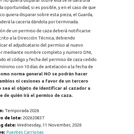
r no quiera disparar sobre ella se le dará una
a oportunidad, si es posible, y en el caso de que
o quiera disparar sobre esta pieza, el Guarda,
derá la cacería dándola por terminada.
ión de un permiso de caza deberá notificarse
crito a la Dirección Técnica, debiendo
ficar el adjudicatario del permiso al nuevo
or mediante nombre completo y numero DNI,
ndo el código y fecha del permiso de caza cedido
ínimo con 10 días de antelación a la fecha de
omo norma general NO se podrán hacer
ambios ni cesiones a favor de un tercero
 sea el objeto de identificar al cazador a
 de quién irá el permiso de caza.
n:
Temporada 2026
o de lote:
202620837
ng date:
Wednesday, 11 November, 2026
ve:
Fuentes Carrionas