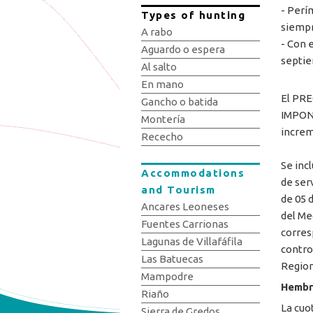
- Perí
Types of hunting
siempr
A rabo
- Con 
Aguardo o espera
septi
Al salto
En mano
El PRE
Gancho o batida
IMPONI
Montería
increm
Rececho
Se incl
Accommodations
de ser
and Tourism
de 05 
Ancares Leoneses
del Me
Fuentes Carrionas
corres
Lagunas de Villafáfila
contro
Las Batuecas
Region
Mampodre
Hembr
Riaño
La cuo
Sierra de Gredos