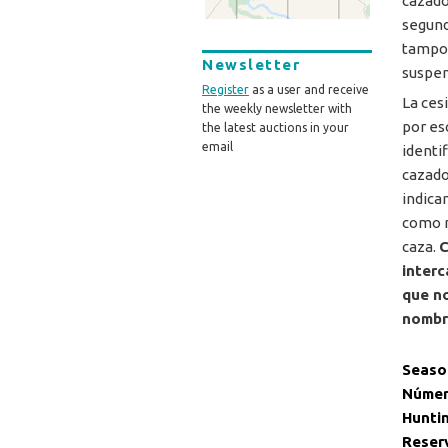
cazado
segund
tampoc
Newsletter
suspen
Register
as a user and receive
La ces
the weekly newsletter with
por es
the latest auctions in your
email
identi
cazad
indica
como m
caza.
C
interc
que no
nombre
Seaso
Númer
Hunti
Reser