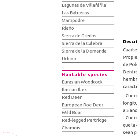
Lagunas de Villafáfila
Las Batuecas
Mampodre
Riaño
Sierra de Gredos
Descr
Sierra de la Culebra
Cuartel
Sierra de la Demanda
Propie
Urbión
de Pol
Dentro
Huntable species
hembra
Eurasian Woodcock
caracte
Iberian Ibex
- Cuern
Red Deer
longit
European Roe Deer
a 5 año
Wild Boar
- Cuer
Red-legged Partridge
que la
Chamois
sean p