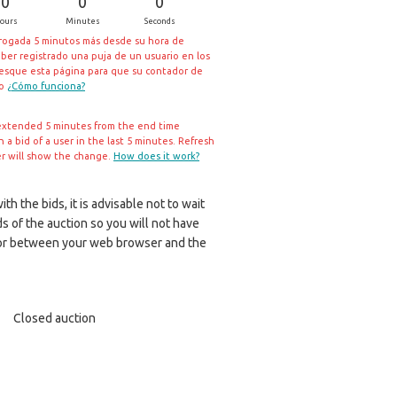
0
0
0
ours
Minutes
Seconds
rrogada 5 minutos más desde su hora de
aber registrado una puja de un usuario en los
resque esta página para que su contador de
io
¿Cómo funciona?
extended 5 minutes from the end time
a bid of a user in the last 5 minutes. Refresh
er will show the change.
How does it work?
th the bids, it is advisable not to wait
ds of the auction so you will not have
r between your web browser and the
Closed auction