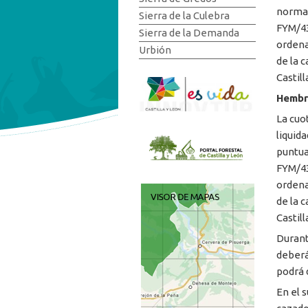
normat
Sierra de la Culebra
FYM/43
Sierra de la Demanda
ordena
Urbión
de la 
Castill
Hembr
La cuo
liquid
puntua
FYM/43
ordena
de la 
Castill
Durante
deberá
podrá 
En el 