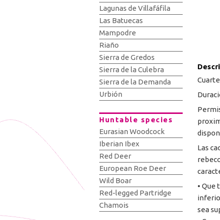
Lagunas de Villafáfila
Las Batuecas
Mampodre
Riaño
Sierra de Gredos
Descr
Sierra de la Culebra
Cuarte
Sierra de la Demanda
Urbión
Duraci
Permis
Huntable species
proxim
Eurasian Woodcock
dispon
Iberian Ibex
Las ca
Red Deer
rebeco
European Roe Deer
caracte
Wild Boar
• Que 
Red-legged Partridge
inferio
Chamois
sea su