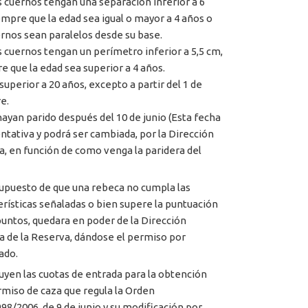
s cuernos tengan una separación inferior a 6
empre que la edad sea igual o mayor a 4 años o
ernos sean paralelos desde su base.
s cuernos tengan un perímetro inferior a 5,5 cm,
e que la edad sea superior a 4 años.
superior a 20 años, excepto a partir del 1 de
e.
hayan parido después del 10 de junio (Esta fecha
entativa y podrá ser cambiada, por la Dirección
a, en función de como venga la paridera del
supuesto de que una rebeca no cumpla las
erísticas señaladas o bien supere la puntuación
puntos, quedara en poder de la Dirección
a de la Reserva, dándose el permiso por
ado.
luyen las cuotas de entrada para la obtención
rmiso de caza que regula la Orden
8/2006, de 9 de junio y su modificación por