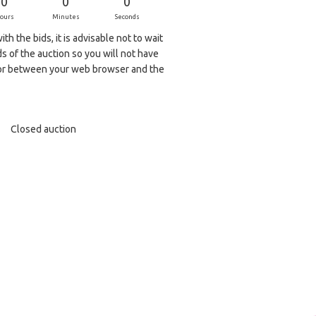
0
0
0
ours
Minutes
Seconds
th the bids, it is advisable not to wait
ds of the auction so you will not have
r between your web browser and the
Closed auction