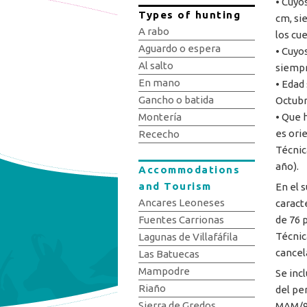
• Cuyo
Types of hunting
cm, si
A rabo
los cu
Aguardo o espera
• Cuyo
Al salto
siempr
En mano
• Edad 
Gancho o batida
Octubr
• Que 
Montería
es ori
Rececho
Técnic
año).
Accommodations
and Tourism
En el 
Ancares Leoneses
caract
de 76 
Fuentes Carrionas
Técnic
Lagunas de Villafáfila
cancel
Las Batuecas
Mampodre
Se inc
Riaño
del pe
Sierra de Gredos
MAM/99