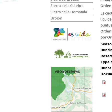
Orden 
Sierra de la Culebra
Sierra de la Demanda
La cuo
Urbión
liquid
puntua
Orden 
por Or
Seaso
Hunti
Reser
Type 
Hunta
Docum