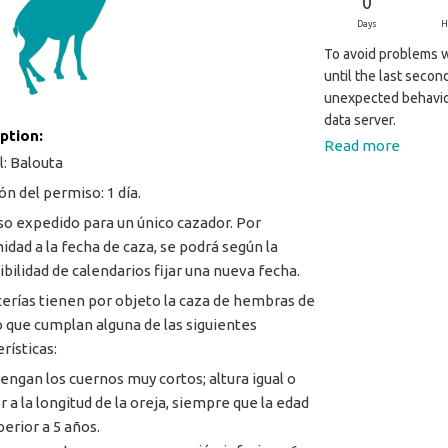
0
Days
H
To avoid problems wi
until the last secon
unexpected behavio
data server.
iption:
Read more
l: Balouta
ón del permiso: 1 día.
o expedido para un único cazador. Por
idad a la fecha de caza, se podrá según la
ibilidad de calendarios fijar una nueva fecha.
cerías tienen por objeto la caza de hembras de
 que cumplan alguna de las siguientes
rísticas:
tengan los cuernos muy cortos; altura igual o
r a la longitud de la oreja, siempre que la edad
perior a 5 años.