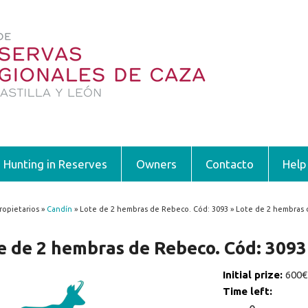
Hunting in Reserves
Owners
Contacto
Help
ropietarios »
Candín
» Lote de 2 hembras de Rebeco. Cód: 3093 » Lote de 2 hembras 
 are here
e de 2 hembras de Rebeco. Cód: 3093
Initial prize:
600€
Time left: