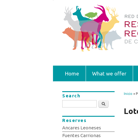
Home
What we offer
Inicio
» P
Search
You
Search
Lot
Reserves
Ancares Leoneses
Fuentes Carrionas