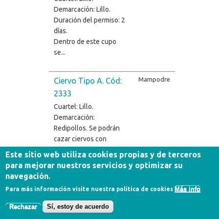
Demarcación: Lillo.
Duración del permiso: 2
días.
Dentro de este cupo
se...
Mampodre
Ciervo Tipo A. Cód:
2333
Cuartel: Lillo.
Demarcación:
Redipollos. Se podrán
cazar ciervos con
puntuación superior a
Este sitio web utiliza cookies propias y de terceros
los...
para mejorar nuestros servicios y optimizar su
navegación.
Mampodre
Ciervo Tipo B. Cód:
Más info
Para más información visite nuestra política de cookies
2352 (PRECIO
Rechazar
Sí, estoy de acuerdo
CERRADO)