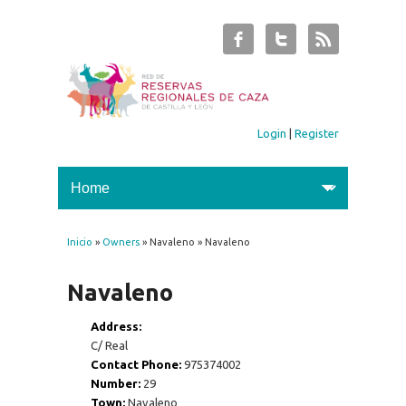
Login
|
Register
Inicio
»
Owners
» Navaleno » Navaleno
You are here
Navaleno
Address:
C/ Real
Contact Phone:
975374002
Number:
29
Town:
Navaleno