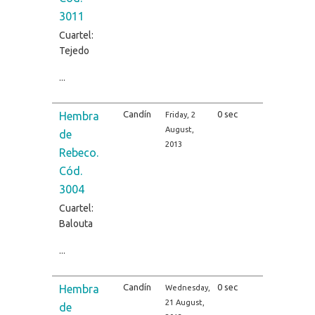
3011
Cuartel:
Tejedo
...
Candín
0 sec
Hembra
Friday, 2
August,
de
2013
Rebeco.
Cód.
3004
Cuartel:
Balouta
...
Candín
0 sec
Hembra
Wednesday,
21 August,
de