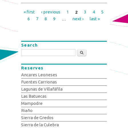
« first
‹ previous
1
2
3
4
5
Pages
6
7
8
9
…
next ›
last »
Search
Search
Reserves
Ancares Leoneses
Fuentes Carrionas
Lagunas de Villafáfila
Las Batuecas
Mampodre
Riaño
Sierra de Gredos
Sierra de la Culebra