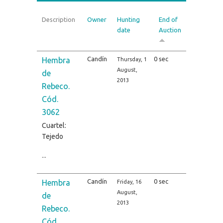
Description
Owner
Hunting
End of
date
Auction
Candín
0 sec
Hembra
Thursday, 1
August,
de
2013
Rebeco.
Cód.
3062
Cuartel:
Tejedo
...
Candín
0 sec
Hembra
Friday, 16
August,
de
2013
Rebeco.
Cód.