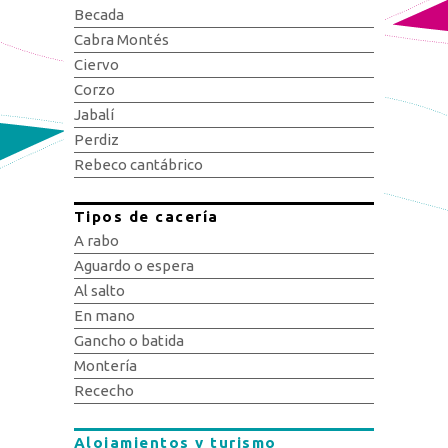
Becada
Cabra Montés
Ciervo
Corzo
Jabalí
Perdiz
Rebeco cantábrico
Tipos de cacería
A rabo
Aguardo o espera
Al salto
En mano
Gancho o batida
Montería
Rececho
Alojamientos y turismo