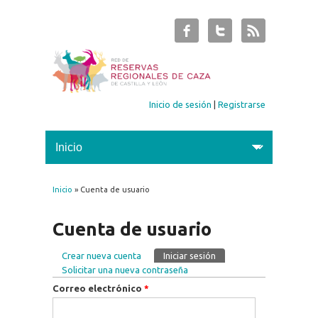
Inicio de sesión
|
Registrarse
Inicio
» Cuenta de usuario
Se encuentra usted aquí
Cuenta de usuario
Crear nueva cuenta
Iniciar sesión
(solapa activa)
Solapas principales
Solicitar una nueva contraseña
Correo electrónico
*