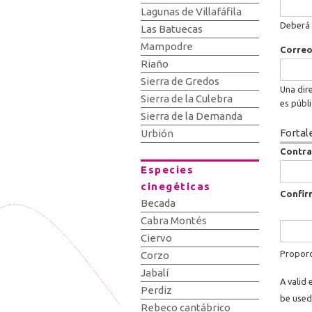
Lagunas de Villafáfila
Deberá 
Las Batuecas
Mampodre
Correo
Riaño
Sierra de Gredos
Una dire
Sierra de la Culebra
es públ
Sierra de la Demanda
Fortal
Urbión
Contr
Especies
cinegéticas
Confir
Becada
Cabra Montés
Ciervo
Proporc
Corzo
Jabalí
A valid 
Perdiz
be used
Rebeco cantábrico