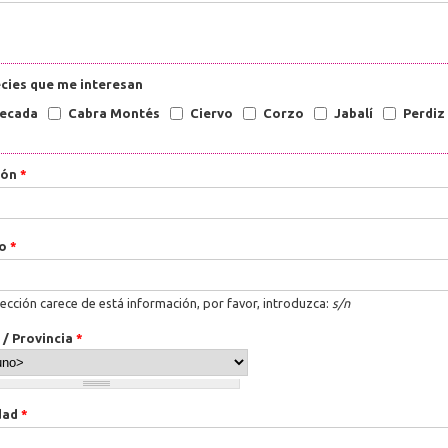
cies que me interesan
ecada
Cabra Montés
Ciervo
Corzo
Jabalí
Perdiz
ión
*
ro
*
rección carece de está información, por favor, introduzca:
s/n
 / Provincia
*
dad
*