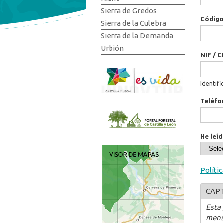
Sierra de Gredos
Código
Sierra de la Culebra
Sierra de la Demanda
Urbión
NIF / C
Identifi
Teléfo
He leíd
Políti
CAP
Esta
mens