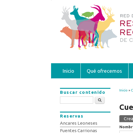
Inicio
Qué ofrecemos
Inicio
»
C
Buscar contenido
Se 
Buscar
Cue
Reservas
Crea
Sola
Ancares Leoneses
Nombr
Fuentes Carrionas