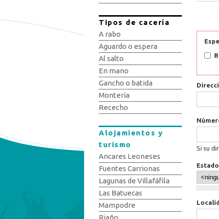
Tipos de cacería
A rabo
Espe
Aguardo o espera
B
Al salto
En mano
Gancho o batida
Direcc
Montería
Rececho
Núme
Alojamientos y
turismo
Si su di
Ancares Leoneses
Estado
Fuentes Carrionas
Lagunas de Villafáfila
Las Batuecas
Locali
Mampodre
Riaño