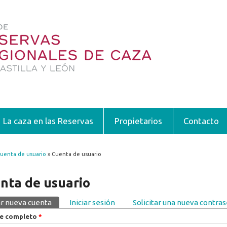
La caza en las Reservas
Propietarios
Contacto
uenta de usuario
» Cuenta de usuario
encuentra usted aquí
nta de usuario
r nueva cuenta
(solapa activa)
Iniciar sesión
Solicitar una nueva contra
pas principales
e completo
*