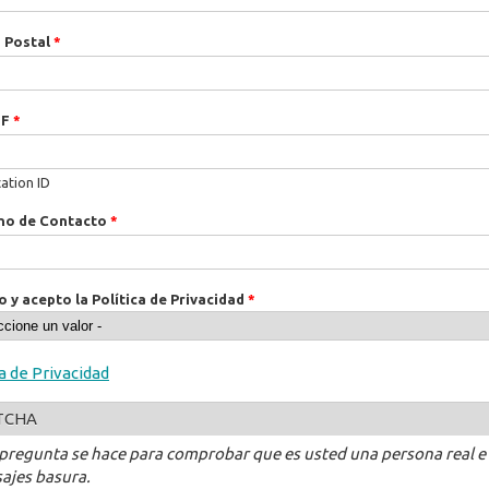
 Postal
*
IF
*
cation ID
no de Contacto
*
o y acepto la Política de Privacidad
*
ca de Privacidad
TCHA
 pregunta se hace para comprobar que es usted una persona real e
ajes basura.