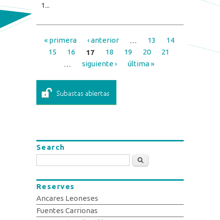
1...
« primera
‹ anterior
…
13
14
Pages
15
16
17
18
19
20
21
…
siguiente ›
última »
Search
Search
Reserves
Ancares Leoneses
Fuentes Carrionas