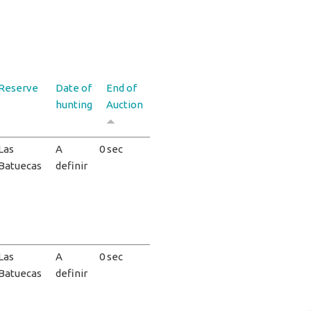
Reserve
Date of
End of
hunting
Auction
Las
A
0 sec
Batuecas
definir
Las
A
0 sec
Batuecas
definir