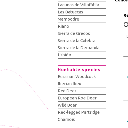
Lagunas de Villafáfila
Las Batuecas
Re
Mampodre
O
Riaño
Sierra de Gredos
Sierra de la Culebra
Sierra de la Demanda
Urbión
Huntable species
Eurasian Woodcock
Iberian Ibex
Red Deer
European Roe Deer
Wild Boar
Red-legged Partridge
Chamois