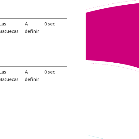
Las
A
0 sec
Batuecas
definir
Las
A
0 sec
Batuecas
definir