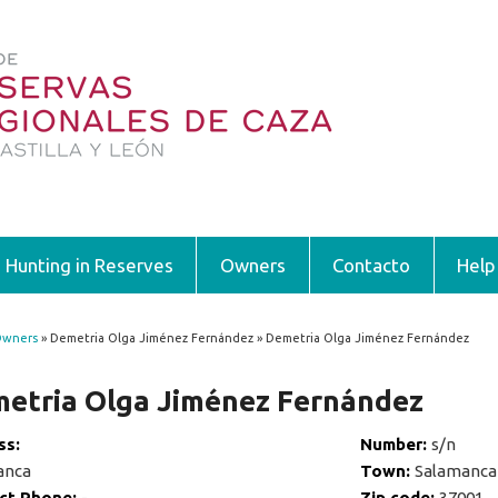
Hunting in Reserves
Owners
Contacto
Help
wners
» Demetria Olga Jiménez Fernández » Demetria Olga Jiménez Fernández
 are here
etria Olga Jiménez Fernández
ss:
Number:
s/n
anca
Town:
Salamanca
ct Phone:
-
Zip code:
37001