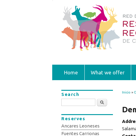
Home
What we offer
Inicio
»
O
Search
You
Search
Dem
Reserves
Addre
Ancares Leoneses
Salam
Fuentes Carrionas
Conta