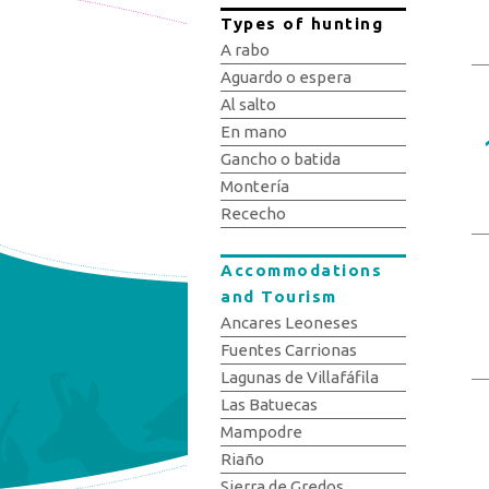
Types of hunting
A rabo
Aguardo o espera
Al salto
En mano
Gancho o batida
Montería
Rececho
Accommodations
and Tourism
Ancares Leoneses
Fuentes Carrionas
Lagunas de Villafáfila
Las Batuecas
Mampodre
Riaño
Sierra de Gredos