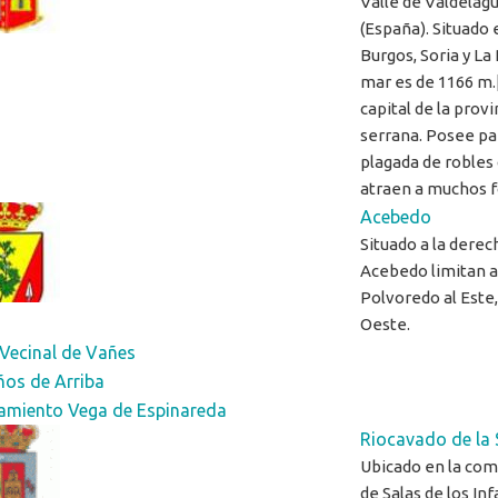
Valle de Valdelagu
(España). Situado 
Burgos, Soria y La 
mar es de 1166 m.[
capital de la prov
serrana. Posee pa
plagada de robles 
atraen a muchos f
Acebedo
Situado a la derec
Acebedo limitan al
Polvoredo al Este, 
Oeste.
Vecinal de Vañes
ños de Arriba
amiento Vega de Espinareda
Riocavado de la 
Ubicado en la com
de Salas de los In