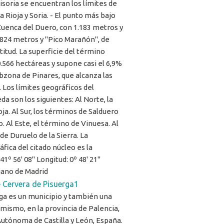
visoria se encuentran los límites de
a Rioja y Soria. - El punto más bajo
Cuenca del Duero, con 1.183 metros y
.824 metros y "Pico Marañón", de
titud. La superficie del término
.566 hectáreas y supone casi el 6,9%
Subzona de Pinares, que alcanza las
 Los límites geográficos del
a son los siguientes: Al Norte, la
oja. Al Sur, los términos de Salduero
. Al Este, el término de Vinuesa. Al
de Duruelo de la Sierra. La
áfica del citado núcleo es la
41º 56' 08'' Longitud: 0º 48' 21''
iano de Madrid
 Cervera de Pisuerga1
ga es un municipio y también una
l mismo, en la provincia de Palencia,
utónoma de Castilla y León, España.