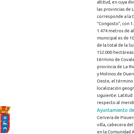
altitud, en cuya di
las provincias de L
corresponde a la 
"Congosto", con 1
1.474 metros de al
municipal es de 10
de la total de la 
152.000 hectáreas.
término de Covaled
provincia de La Ri
y Molinos de Duero
Oeste, el término 
localización geogr
siguiente: Latitud: 
respecto al merid
Ayuntamiento de
Cervera de Pisuer
villa, cabecera de
en la Comunidad A