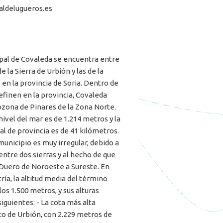
aldelugueros.es
pal de Covaleda se encuentra entre
e la Sierra de Urbión y las de la
en la provincia de Soria. Dentro de
efinen en la provincia, Covaleda
bzona de Pinares de la Zona Norte.
 nivel del mar es de 1.214 metros y la
tal de provincia es de 41 kilómetros.
municipio es muy irregular, debido a
ntre dos sierras y al hecho de que
o Duero de Noroeste a Sureste. En
tría, la altitud media del término
los 1.500 metros, y sus alturas
iguientes: - La cota más alta
co de Urbión, con 2.229 metros de