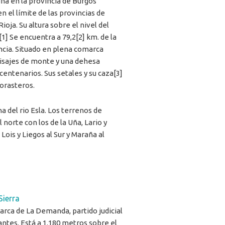
na en la provincia de Burgos
en el límite de las provincias de
Rioja. Su altura sobre el nivel del
1] Se encuentra a 79,2[2] km. de la
incia. Situado en plena comarca
isajes de monte y una dehesa
centenarios. Sus setales y su caza[3]
orasteros.
ha del rio Esla. Los terrenos de
 norte con los de la Uña, Lario y
Lois y Liegos al Sur y Maraña al
Sierra
arca de La Demanda, partido judicial
fantes. Está a 1.180 metros sobre el