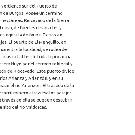
a vertiente sur del Puerto de
km de Burgos. Posee un término
 hectáreas. Riocavado de la Sierra
xtenso, de fuertes desniveles y
 vegetal y de fauna. Es rico en
jes. El puerto de El Manquillo, en
cuentra la localidad, se rodea de
s más notables de toda la provincia
etera fluye por el cerrado robledal y
edo de Riocavado. Este puerto divide
 ríos Arlanza y Arlanzón, y en su
ce el río Arlanzón. El trazado de la
ocarril minero atraviesa los parajes
 a través de ella se pueden descubrir
 alto del río Valdorcas.