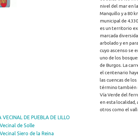
nivel del mar en l
Manquillo y a 80 
municipal de 4.330
es un territorio e
marcada diversidad
arbolado y en para
cuyo ascenso se en
uno de los bosque
de Burgos. La carr
el centenario hay
las cuencas de los
término también na
Vía Verde del ferr
en esta localidad,
otros como el valle
 VECINAL DE PUEBLA DE LILLO
Vecinal de Solle
Vecinal Siero de la Reina