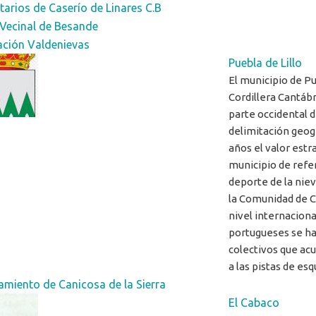
tarios de Caserío de Linares C.B
 Vecinal de Besande
ación Valdenievas
Puebla de Lillo
El municipio de Pue
Cordillera Cantáb
parte occidental d
delimitación geog
años el valor estr
municipio de refer
deporte de la niev
la Comunidad de Ca
nivel internaciona
portugueses se ha
colectivos que ac
a las pistas de esq
miento de Canicosa de la Sierra
El Cabaco