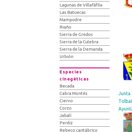
Lagunas de Villafáfila
Las Batuecas
Mampodre
Riaño
Sierra de Gredos
Sierra de la Culebra
Sierra de la Demanda
Urbión
Especies
cinegéticas
Becada
Junta 
Cabra Montés
Ciervo
Tolba
Corzo
Ayunt
Jabalí
Perdiz
Rebeco cantábrico