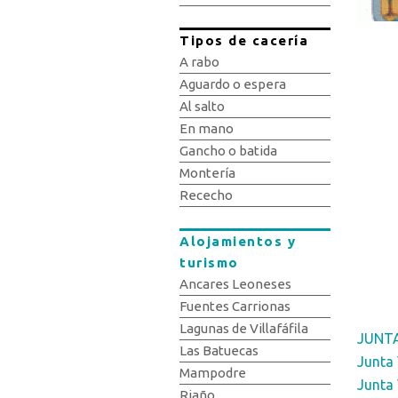
Tipos de cacería
A rabo
Aguardo o espera
Al salto
En mano
Gancho o batida
Montería
Rececho
Alojamientos y
turismo
Ancares Leoneses
Fuentes Carrionas
Lagunas de Villafáfila
JUNTA
Las Batuecas
Junta 
Mampodre
Junta 
Riaño