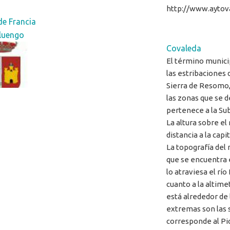
http://www.aytov
de Francia
luengo
Covaleda
El término munici
las estribaciones d
Sierra de Resomo, 
las zonas que se d
pertenece a la Su
La altura sobre el
distancia a la capi
La topografía del 
que se encuentra e
lo atraviesa el rí
cuanto a la altime
está alrededor de 
extremas son las s
corresponde al Pi