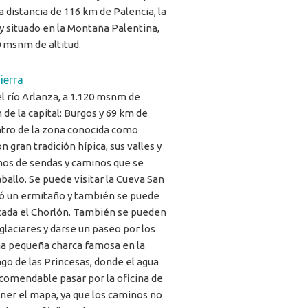
 distancia de 116 km de Palencia, la
, y situado en la Montaña Palentina,
0 msnm de altitud.
ierra
del río Arlanza, a 1.120 msnm de
m de la capital: Burgos y 69 km de
entro de la zona conocida como
n gran tradición hípica, sus valles y
nos de sendas y caminos que se
ballo. Se puede visitar la Cueva San
ó un ermitaño y también se puede
ascada el Chorlón. También se pueden
 glaciares y darse un paseo por los
na pequeña charca famosa en la
go de las Princesas, donde el agua
recomendable pasar por la oficina de
ner el mapa, ya que los caminos no