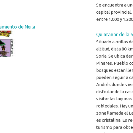
Se encuentra a una
capital provincial
entre 1.000 y 1.20
amiento de Neila
Quintanar de la S
Situado a orillas 
altitud, dista 80 k
Soria. Se ubica d
Pinares. Pueblo co
bosques están lle
pueden seguir a ca
Andrés donde vivi
disfrutar de la c
visitar las lagunas
robledales. Hay u
zona llamada el La
es cristalina. Es 
turismo para obte