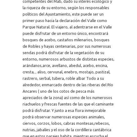
competentes del Mab, dado su interés ecológico y
la riqueza de su entorno, según los responsables
políticos del Ayuntamiento, este puede ser un
primer paso hacia la declaración del Valle como
Parque Natural. El viajero, al adentrarse en el Valle
puede disfrutar de un entorno único, encontrará
bosques de acebo, castaños milenarios, bosques
de Robles y hayas centenarias, por sus numerosas
sendas podrá disfrutar de la vegetación de su
entorno, numerosos arbustos de distintas especies,
arándanos,arce, avellano, abedul, acebo, encina,
cresta, , aliso, cervunal, enebro, mostajo, pastizal,
rastrero, serbal, tubera, roble albar Todo a su
alrededor, enmarcado dentro de las riberas del Río
Ancares ( uno de los cotos de pesca más
apreciados de la zona) así como de los numerosos
riachuelos y frescas fuentes de las que el caminante
podrá disfrutar. Y junto a esa flora inmejorable
podrá observar numerosas especies animales,
ciervos, corzos, lobos, cabras montesas,rebecos,
nutrias, jabalíes y el oso de la cordillera cantábrica
que en estos parajes habita, mientras escucha el