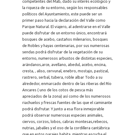
competentes del Mab, dado su interés ecológico y
la riqueza de su entorno, según los responsables
políticos del Ayuntamiento, este puede ser un
primer paso hacia la declaración del Valle como
Parque Natural. El viajero, al adentrarse en el Valle
puede disfrutar de un entorno único, encontrará
bosques de acebo, castaños milenarios, bosques
de Robles y hayas centenarias, por sus numerosas
sendas podrá disfrutar de la vegetación de su
entorno, numerosos arbustos de distintas especies,
arándanos,arce, avellano, abedul, acebo, encina,
cresta, , aliso, cervunal, enebro, mostajo, pastizal,
rastrero, serbal, tubera, roble albar Todo a su
alrededor, enmarcado dentro de las riberas del Río
Ancares ( uno de los cotos de pesca más
apreciados de la zona) así como de los numerosos
riachuelos y frescas fuentes de las que el caminante
podrá disfrutar. Y junto a esa flora inmejorable
podrá observar numerosas especies animales,
ciervos, corzos, lobos, cabras montesas,rebecos,
nutrias, jabalíes y el oso de la cordillera cantábrica
que en estos parajes habita, mientras escucha el