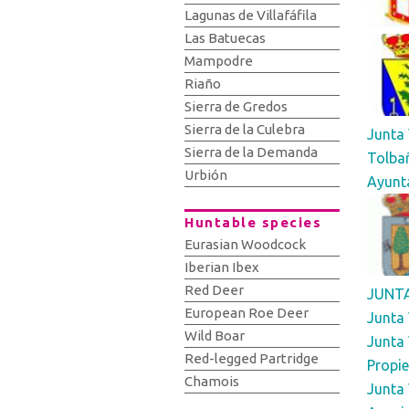
Lagunas de Villafáfila
Las Batuecas
Mampodre
Riaño
Sierra de Gredos
Sierra de la Culebra
Junta 
Sierra de la Demanda
Tolba
Urbión
Ayunt
Huntable species
Eurasian Woodcock
Iberian Ibex
Red Deer
JUNTA
European Roe Deer
Junta 
Wild Boar
Junta 
Red-legged Partridge
Propie
Chamois
Junta