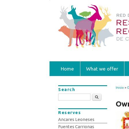
Home
What we offer
Inicio
»
O
Search
You
Search
Ow
Reserves
Ancares Leoneses
Fuentes Carrionas