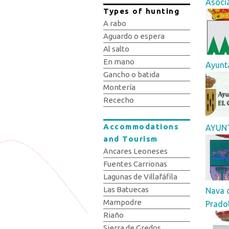
Asoci
Types of hunting
A rabo
Aguardo o espera
Al salto
En mano
Ayunta
Gancho o batida
Montería
Rececho
Accommodations
AYUNT
and Tourism
Ancares Leoneses
Fuentes Carrionas
Lagunas de Villafáfila
Las Batuecas
Nava 
Mampodre
Prado
Riaño
Sierra de Gredos