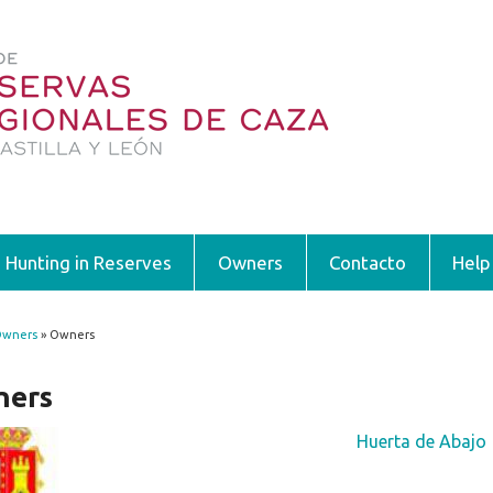
Hunting in Reserves
Owners
Contacto
Help
wners
» Owners
 are here
ners
Huerta de Abajo