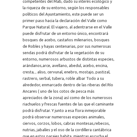
competentes del Mab, dado su interés ecológico y
la riqueza de su entorno, según los responsables
políticos del Ayuntamiento, este puede ser un
primer paso hacia la declaración del Valle como
Parque Natural. El viajero, al adentrarse en el Valle
puede disfrutar de un entorno único, encontrará
bosques de acebo, castaños milenarios, bosques
de Robles y hayas centenarias, por sus numerosas
sendas podrá disfrutar de la vegetación de su
entorno, numerosos arbustos de distintas especies,
arándanos,arce, avellano, abedul, acebo, encina,
cresta, , aliso, cervunal, enebro, mostajo, pastizal,
rastrero, serbal, tubera, roble albar Todo a su
alrededor, enmarcado dentro de las riberas del Río
Ancares ( uno de los cotos de pesca más
apreciados de la zona) así como de los numerosos
riachuelos y frescas fuentes de las que el caminante
podrá disfrutar. Y junto a esa flora inmejorable
podrá observar numerosas especies animales,
ciervos, corzos, lobos, cabras montesas,rebecos,
nutrias, jabalíes y el oso de la cordillera cantábrica
que en estos parajes habita, mientras escucha el